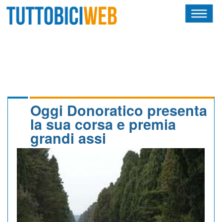
HOME
RIVISTA
SQUADRE
ATLETI
Oggi Donoratico presenta
la sua corsa e premia
CALENDARIO
grandi assi
OSCAR
ALBI D'ORO
NEWSLETTER