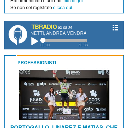
Hai dimenticato i tuoi dati,
clicca qui
.
Se non sei registrato
clicca qui
.
TBRADIO
03-08-26
GIANETTI, ANDREA VENDRAME, FILIPPO FIORELLI
00:00
50:38
PROFESSIONISTI
PORTOGALLO. LINAREZ E MATIAS, CHE