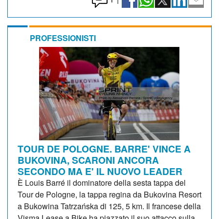
PROFESSIONISTI
TOUR DE POLOGNE. BARRE' VINCE A
BUKOVINA, SCARONI ANCORA
SECONDO MA E' IL NUOVO LEADER
È Louis Barré il dominatore della sesta tappa del
Tour de Pologne, la tappa regina da Bukovina Resort
a Bukowina Tatrzańska di 125, 5 km. Il francese della
Visma Lease a Bike ha piazzato il suo attacco sulla