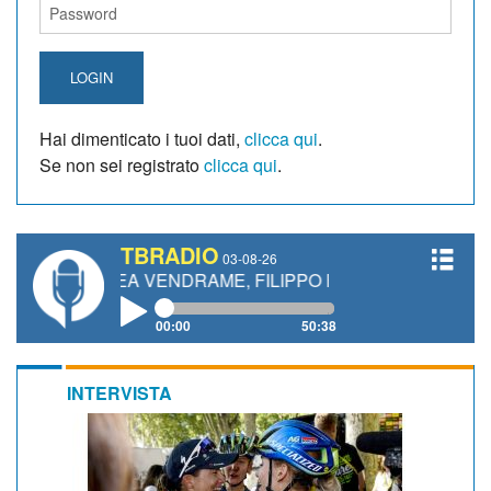
LOGIN
Hai dimenticato i tuoi dati,
clicca qui
.
Se non sei registrato
clicca qui
.
TBRADIO
03-08-26
NDREA VENDRAME, FILIPPO FIORELLI
00:00
50:38
INTERVISTA