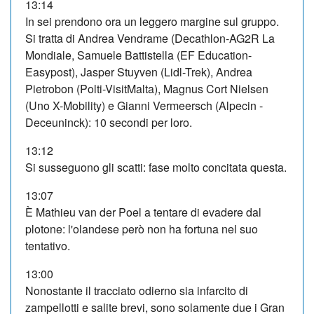
13:14
In sei prendono ora un leggero margine sul gruppo.
Si tratta di Andrea Vendrame (Decathlon-AG2R La
Mondiale, Samuele Battistella (EF Education-
Easypost), Jasper Stuyven (Lidl-Trek), Andrea
Pietrobon (Polti-VisitMalta), Magnus Cort Nielsen
(Uno X-Mobility) e Gianni Vermeersch (Alpecin -
Deceuninck): 10 secondi per loro.
13:12
Si susseguono gli scatti: fase molto concitata questa.
13:07
È
Mathieu van der Poel a tentare di evadere dal
plotone: l'olandese però non ha fortuna nel suo
tentativo.
13:00
Nonostante il tracciato odierno sia infarcito di
zampellotti e salite brevi, sono solamente due i Gran