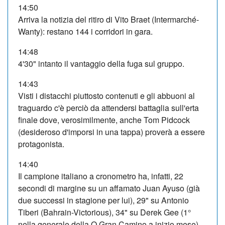
14:50
Arriva la notizia del ritiro di Vito Braet (Intermarché-
Wanty): restano 144 i corridori in gara.
14:48
4'30" intanto il vantaggio della fuga sul gruppo.
14:43
Visti i distacchi piuttosto contenuti e gli abbuoni al
traguardo c'è perciò da attendersi battaglia sull'erta
finale dove, verosimilmente, anche Tom Pidcock
(desideroso d'imporsi in una tappa) proverà a essere
protagonista.
14:40
Il campione italiano a cronometro ha, infatti, 22
secondi di margine su un affamato Juan Ayuso (già
due successi in stagione per lui), 29" su Antonio
Tiberi (Bahrain-Victorious), 34" su Derek Gee (1°
nella generale della O Gran Camino a inizio mese),