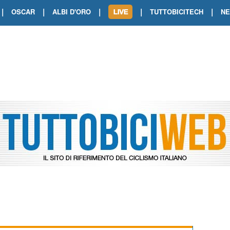
|
|
|
|
|
OSCAR
ALBI D'ORO
TUTTOBICITECH
N
TOUR DE FRANCE. SHOW DI VAN DER
TOUR DE FRANCE. CARAPAZ FIRMA I
TOUR DE FRANCE. POKERISSIMO TA
TOUR DE FRANCE. ORCIERES-MERL
TOUR DE FRANCE. A VOIRON TRIONF