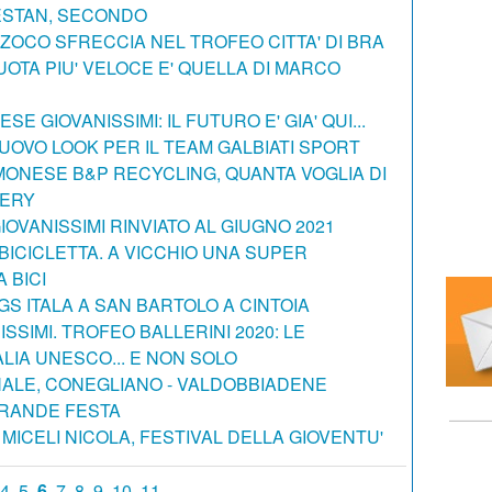
ESTAN, SECONDO
 ZOCO SFRECCIA NEL TROFEO CITTA' DI BRA
UOTA PIU' VELOCE E' QUELLA DI MARCO
E GIOVANISSIMI: IL FUTURO E' GIA' QUI...
UOVO LOOK PER IL TEAM GALBIATI SPORT
ONESE B&P RECYCLING, QUANTA VOGLIA DI
LERY
GIOVANISSIMI RINVIATO AL GIUGNO 2021
BICICLETTA. A VICCHIO UNA SUPER
 BICI
 GS ITALA A SAN BARTOLO A CINTOIA
SSIMI. TROFEO BALLERINI 2020: LE
ALIA UNESCO... E NON SOLO
ALE, CONEGLIANO - VALDOBBIADENE
RANDE FESTA
MICELI NICOLA, FESTIVAL DELLA GIOVENTU'
4
5
6
7
8
9
10
11 ...