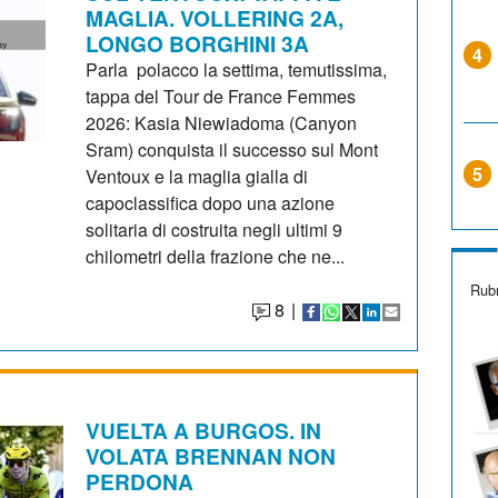
MAGLIA. VOLLERING 2A,
LONGO BORGHINI 3A
4
Parla polacco la settima, temutissima,
tappa del Tour de France Femmes
2026: Kasia Niewiadoma (Canyon
Sram) conquista il successo sul Mont
5
Ventoux e la maglia gialla di
capoclassifica dopo una azione
solitaria di costruita negli ultimi 9
chilometri della frazione che ne...
Rubr
8
|
VUELTA A BURGOS. IN
VOLATA BRENNAN NON
PERDONA