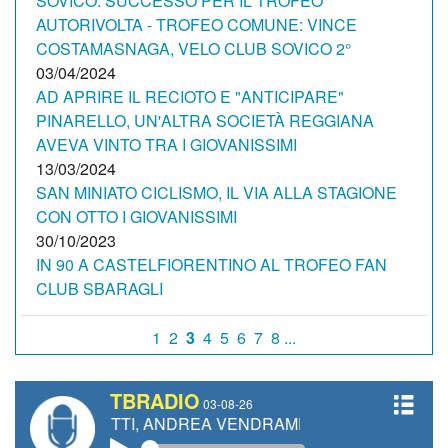
SOVICO. SUCCESSO PER IL TROFEO
AUTORIVOLTA - TROFEO COMUNE: VINCE
COSTAMASNAGA, VELO CLUB SOVICO 2°
03/04/2024
AD APRIRE IL RECIOTO E "ANTICIPARE"
PINARELLO, UN'ALTRA SOCIETÀ REGGIANA
AVEVA VINTO TRA I GIOVANISSIMI
13/03/2024
SAN MINIATO CICLISMO, IL VIA ALLA STAGIONE
CON OTTO I GIOVANISSIMI
30/10/2023
IN 90 A CASTELFIORENTINO AL TROFEO FAN
CLUB SBARAGLI
1
2
3
4
5
6
7
8 ...
TBRADIO
03-08-26
GIANETTI, ANDREA VENDRAME, FILIPPO FIORELLI