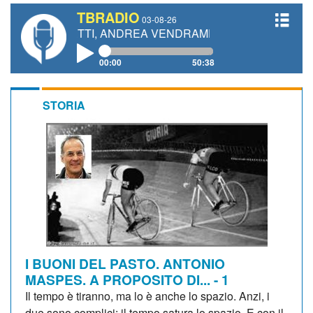
TBRADIO
03-08-26
 GIANETTI, ANDREA VENDRAME, FILIPPO FIORELLI
00:00
50:38
STORIA
I BUONI DEL PASTO. ANTONIO
MASPES. A PROPOSITO DI... - 1
Il tempo è tiranno, ma lo è anche lo spazio. Anzi, i
due sono complici: il tempo satura lo spazio. E con il