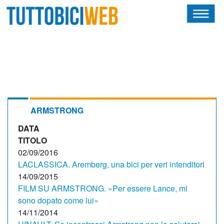
HOME
RIVISTA
SQUADRE
ATLETI
ARMSTRONG
DATA
CALENDARIO
TITOLO
OSCAR
02/09/2016
LACLASSICA. Aremberg, una bici per veri intenditori
ALBI D'ORO
14/09/2015
FILM SU ARMSTRONG. «Per essere Lance, mi
sono dopato come lui»
14/11/2014
NEWSLETTER