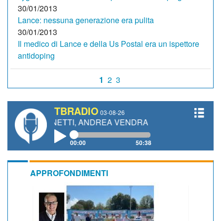
30/01/2013
Lance: nessuna generazione era pulita
30/01/2013
Il medico di Lance e della Us Postal era un ispettore
antidoping
1
2
3
TBRADIO
03-08-26
O GIANETTI, ANDREA VENDRAME, FILIPPO FIORELLI
00:00
50:38
APPROFONDIMENTI