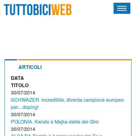
HOME
RIVISTA
SQUADRE
ATLETI
ARTICOLI
DATA
CALENDARIO
TITOLO
OSCAR
30/07/2014
SCHWAZER. Incredibile, diventa campione europeo
ALBI D'ORO
per... doping!
30/07/2014
POLONIA. Kwiato e Majka stelle del Giro
30/07/2014
NEWSLETTER