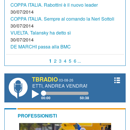
COPPA ITALIA. Rabottini è il nuovo leader
30/07/2014
COPPA ITALIA. Sempre al comando la Neri Sottoli
30/07/2014
VUELTA. Talansky ha detto sì
30/07/2014
DE MARCHI passa alla BMC
1
2
3
4
5
6 ...
TBRADIO
03-08-26
 GIANETTI, ANDREA VENDRAME, FILIPPO FIORELLI
00:00
50:38
PROFESSIONISTI