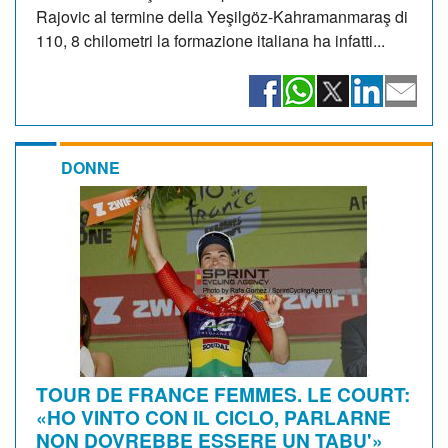
Rajovic al termine della Yeşilgöz-Kahramanmaraş di
110, 8 chilometri la formazione italiana ha infatti...
DONNE
TOUR DE FRANCE FEMMES. LE COURT:
«HO VINTO CON IL CICLO, PARLARNE
NON DOVREBBE ESSERE UN TABU'»