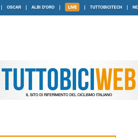
|
|
|
|
|
OSCAR
ALBI D'ORO
TUTTOBICITECH
N
TOUR DE FRANCE. SHOW DI VAN DER
TOUR DE FRANCE. CARAPAZ FIRMA I
TOUR DE FRANCE. POKERISSIMO TA
TOUR DE FRANCE. ORCIERES-MERL
TOUR DE FRANCE. A VOIRON TRIONF