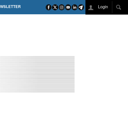
Login
EWSLETTER
 POEL SUI CAMPI ELISI! POGAČAR NELLA STORIA
L TAPPONE DEI TAPPONI
DEJ IN UNA TAPPA PAZZESCA
ETTE INCORONA CARAPAZ
O DI PHILIPSEN SU SCHMID E KOOIJ