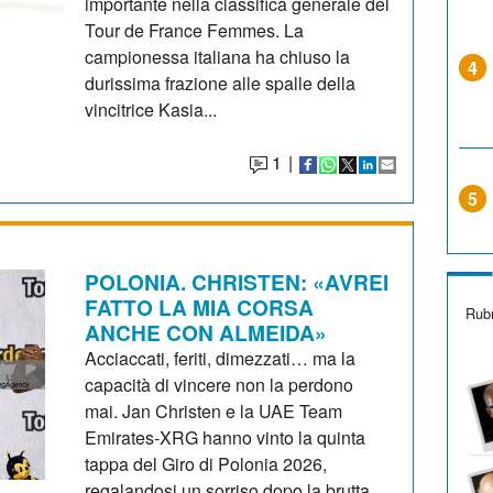
importante nella classifica generale del
Tour de France Femmes. La
campionessa italiana ha chiuso la
4
durissima frazione alle spalle della
vincitrice Kasia...
1
|
5
POLONIA. CHRISTEN: «AVREI
FATTO LA MIA CORSA
Rubr
ANCHE CON ALMEIDA»
Acciaccati, feriti, dimezzati… ma la
capacità di vincere non la perdono
mai. Jan Christen e la UAE Team
Emirates-XRG hanno vinto la quinta
tappa del Giro di Polonia 2026,
regalandosi un sorriso dopo la brutta