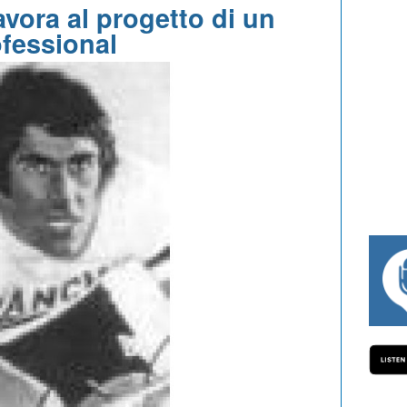
vora al progetto di un
fessional
#334 CHARLY WEGELIUS, MAURO GIANET