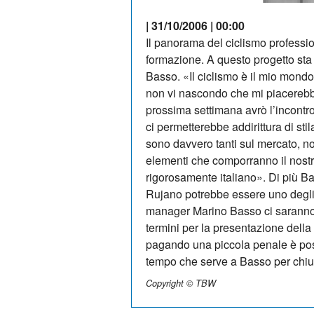
| 31/10/2006 | 00:00
Il panorama del ciclismo professio
formazione. A questo progetto sta
Basso. «Il ciclismo è il mio mondo
non vi nascondo che mi piacerebbe r
prossima settimana avrò l’incontro
ci permetterebbe addirittura di st
sono davvero tanti sul mercato, no
elementi che comporranno il nost
rigorosamente italiano». Di più B
Rujano potrebbe essere uno degli 
manager Marino Basso ci saranno i 
termini per la presentazione del
pagando una piccola penale è possi
tempo che serve a Basso per chiude
Copyright © TBW