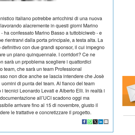
nistico italiano potrebbe arricchirsi di una nuova
 lavorando alacremente in questi giorni Marino
 - ha confessato Marino Basso a tuttobiciweb - e
ientrarvi dalla porta principale, a testa alta. La
 definitivo con due grandi sponsor, il cui impegno
ilare un piano quinquennale. I corridori? Ce ne
n sarà un prpoblema scegliere i quattordici
ro team, che sarà un team Professional
asso non dice anche se lascia intendere che Josè
uomini di punta del team. Al fianco del team
tecnici Leonardo Levati e Alberto Elli. In realtà i
la documentazione all’UCI scadono oggi ma
bile arrivare fino al 15 di novembre, giusto il
re le trattative e concretizzare il progetto.