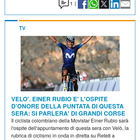
1
|
TV
VELO'. EINER RUBIO E' L'OSPITE
D'ONORE DELLA PUNTATA DI QUESTA
SERA: SI PARLERA' DI GRANDI CORSE
Il ciclista colombiano della Movistar Einer Rubio sarà
l'ospite dell'appuntamento di questa sera con Velò, la
rubrica di ciclismo in onda in diretta su Rete8 a