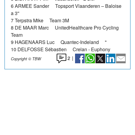
6 ARMEE Sander Topsport Vlaanderen – Baloise
a 3''
7 Terpstra Mike Team 3M
8 DE MAAR Marc UnitedHealthcare Pro Cycling
Team
9 HAGENAARS Luc Quantec-Indeland "
10 DELFOSSE Sébastien Crelan - Euphony
2
|
Copyright © TBW