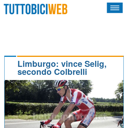
HOME
RIVISTA
SQUADRE
ATLETI
Limburgo: vince Selig,
secondo Colbrelli
CALENDARIO
OSCAR
ALBI D'ORO
NEWSLETTER