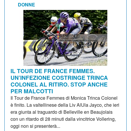
DONNE
IL TOUR DE FRANCE FEMMES.
UN’INFEZIONE COSTRINGE TRINCA
COLONEL AL RITIRO. STOP ANCHE
PER MALCOTTI
Il Tour de France Femmes di Monica Trinca Colonel
è finito. La valtellinese della Liv AlUla Jayco, che ieri
era giunta al traguardo di Belleville en Beaujolais
con un ritardo di 28 minuti dalla vincitrice Vollering,
oggi non si presenterà...