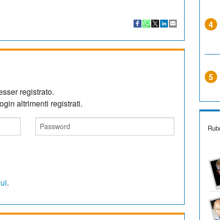
4
5
sser registrato.
gin altrimenti registrati.
Rubr
qui
.