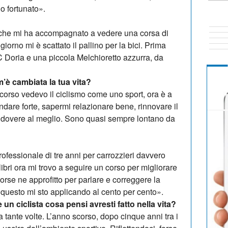
no fortunato».
, che mi ha accompagnato a vedere una corsa di
iorno mi è scattato il pallino per la bici. Prima
 Doria e una piccola Melchioretto azzurra, da
’è cambiata la tua vita?
 scorso vedevo il ciclismo come uno sport, ora è a
 andare forte, sa­permi relazionare bene, rinnovare il
io dovere al meglio. Sono quasi sempre lontano da
o­fessionale di tre anni per carrozzieri davvero
bri ora mi trovo a seguire un corso per migliorare
orse ne approfitto per parlare e correggere la
 questo mi sto ap­plicando al cento per cento».
 un ciclista cosa pensi avresti fatto nella vita?
tante volte. L’anno scorso, dopo cinque anni tra i