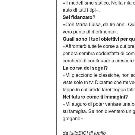
«Il modellismo statico. Nella mia
auto di tutti i tipi».
Sei fidanzato?
«Con Maria Luisa, da tre anni. Qu
vero punto di riferimento».
Quali sono i tuoi obiettivi per 
«Affronterò tutte le corse a cui p
per ora sembra soddisfatta di com
cercherò di continuare a crescere e
La corsa dei sogni?
«Mi piacciono le classiche, non so 
viste solo in tv. Di­cia­mo che mi 
tappe in cui credo farei troppa fati
Nel futuro come ti immagini?
«Mi auguro di poter vantare una be
su famiglia. Se non diventerò un
gregario».
da tuttoBICI di luglio