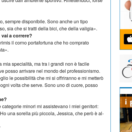
 uscire dall’ambiente sportivo. Riflettendoci, for­se
o, sempre disponibile. Sono an­che un tipo
, sia che si tratti della bici, che della valigia».
vai a correre?
pri­mis il corno portafortuna che ho comprato
ta».
ia specialità, ma tra i grandi non è facile
e posso arrivare nel mon­do del professionismo.
eglio le possibilità che mi si offriranno e mi metterò
ogni volta che serve. So­no uno di cuore, posso
one?
categorie minori mi assistevano i miei genitori:
 una sorella più piccola, Jessica, che però è al­
?