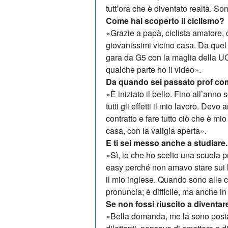
tutt’ora che è diventato realtà. So
Come hai scoperto il ciclismo?
«Grazie a papà, ciclista amatore
giovanissimi vicino casa. Da quel g
gara da G5 con la maglia della UC
qualche parte ho il video».
Da quando sei passato prof com
«È iniziato il bello. Fino all’anno
tutti gli effetti il mio lavoro. Devo
contratto e fare tutto ciò che è m
casa, con la va­ligia aperta».
E ti sei messo anche a studiare.
«Sì, io che ho scelto una scuola pr
easy perché non amavo stare sui li
il mio inglese. Quando sono alle c
pronuncia; è difficile, ma anche in
Se non fossi riuscito a diventare
«Bella domanda, me la sono posta 