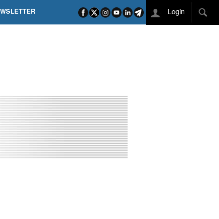
Login
EWSLETTER
 POEL SUI CAMPI ELISI! POGAČAR NELLA STORIA
L TAPPONE DEI TAPPONI
DEJ IN UNA TAPPA PAZZESCA
ETTE INCORONA CARAPAZ
O DI PHILIPSEN SU SCHMID E KOOIJ