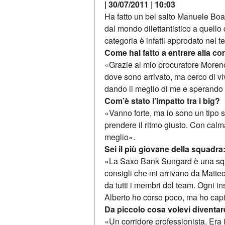
| 30/07/2011 | 10:03
Ha fatto un bel salto Manuele Boa­
dal mondo dilettantistico a quello
categoria è infatti approdato nel te
Come hai fatto a entrare alla co
«Grazie al mio procuratore Mo­re­n
dove sono arrivato, ma cerco di v
dan­do il meglio di me e sperando c
Com’è stato l’impatto tra i big?
«Vanno forte, ma io sono un tipo s
prendere il ritmo giusto. Con calm
meglio».
Sei il più giovane della squadra:
«La Saxo Bank Sungard è una squa­
consigli che mi arrivano da Matteo
da tutti i membri del team. Ogni i
Alberto ho cor­so poco, ma ho capit
Da piccolo cosa volevi diventa
«Un corridore professionista. Era i