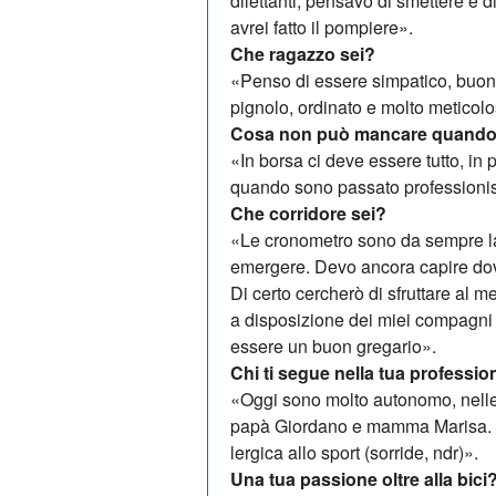
dilettanti, pensavo di smettere e di
avrei fatto il pompiere».
Che ragazzo sei?
«Penso di essere simpatico, buo­n
pignolo, ordinato e mol­to meticoloso
Cosa non può mancare quando 
«In borsa ci deve essere tutto, in 
quando sono passato professionis
Che corridore sei?
«Le cronometro sono da sempre la m
emergere. Devo ancora ca­pire dov
Di certo cerc­herò di sfruttare al m
a disposizione dei miei compagni 
essere un buon gregario».
Chi ti segue nella tua professi
«Oggi sono molto autonomo, nelle 
papà Giordano e mamma Marisa. Ho
lergica allo sport (sorride, ndr)».
Una tua passione oltre alla bici