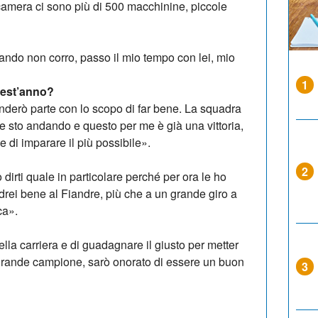
 camera ci sono più di 500 macchinine, piccole
ando non corro, passo il mio tempo con lei, mio
1
quest’anno?
renderò parte con lo scopo di far bene. La squadra
e sto andando e questo per me è già una vittoria,
 di imparare il più possibile».
2
dirti quale in particolare perché per ora le ho
vedrei bene al Fiandre, più che a un grande giro a
ca».
lla carriera e di guadagnare il giusto per metter
 grande campione, sarò onorato di essere un buon
3