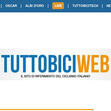
|
|
|
|
|
OSCAR
ALBI D'ORO
TUTTOBICITECH
N
TOUR DE FRANCE. SHOW DI VAN DER
TOUR DE FRANCE. CARAPAZ FIRMA I
TOUR DE FRANCE. POKERISSIMO TA
TOUR DE FRANCE. ORCIERES-MERL
TOUR DE FRANCE. A VOIRON TRIONF