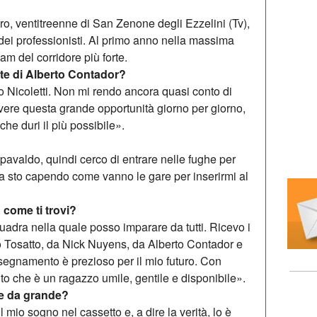
ro, ventitreenne di San Zenone degli Ezzelini (Tv),
 dei professionisti. Al primo anno nella massima
am del corridore più forte.
rte di Alberto Contador?
o Nicoletti. Non mi rendo ancora quasi conto di
ivere questa grande opportunità giorno per giorno,
he duri il più possibile».
pavaldo, quindi cerco di entrare nelle fughe per
a sto capendo co­me vanno le gare per inserirmi al
 come ti trovi?
dra nella quale posso imparare da tutti. Ricevo i
 Tosatto, da Nick Nuyens, da Alberto Con­ta­dor e
nsegnamento è prezioso per il mio futuro. Con
o che è un ra­gaz­zo umile, gentile e disponibile».
re da grande?
l mio sogno nel cassetto e, a dire la verità, lo è