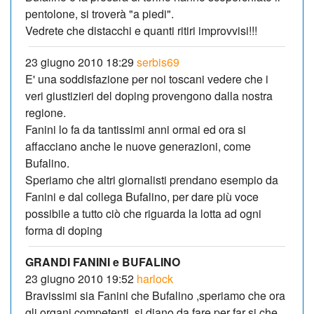
pentolone, si troverà "a piedi".
Vedrete che distacchi e quanti ritiri improvvisi!!!
23 giugno 2010 18:29
serbis69
E' una soddisfazione per noi toscani vedere che i
veri giustizieri del doping provengono dalla nostra
regione.
Fanini lo fa da tantissimi anni ormai ed ora si
affacciano anche le nuove generazioni, come
Bufalino.
Speriamo che altri giornalisti prendano esempio da
Fanini e dal collega Bufalino, per dare più voce
possibile a tutto ciò che riguarda la lotta ad ogni
forma di doping
GRANDI FANINI e BUFALINO
23 giugno 2010 19:52
harlock
Bravissimi sia Fanini che Bufalino ,speriamo che ora
gli organi competenti, si diano da fare per far si che