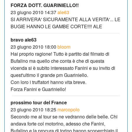
FORZA DOTT. GUARINIELLO!!
23 giugno 2010 14:37
ale63
SI ARRIVERA' SICURAMENTE ALLA VERITA'... LE
BUGIE HANNO LE GAMBE CORTE!!!! ALE
bravo ale63
23 giugno 2010 18:00
bloom
Hai proprio ragione! Tutto è partito dal filmato di
Bufalino ma quello che conta è che di questa
vicenda si è subito interessato Fanini e su invito di
quest'ultimo il grande pm Guariniello.
Con loro i truffatori hanno vita breve.
Forza Fanini e Guariniello!
prossimo tour del France
23 giugno 2010 18:25
marcopolo
Secondo me al tour se ne vedranno delle belle. Chi
andava forte col motorino, adesso che Fanini,
Bufalino e la procura di torino hanno scoperchiato il