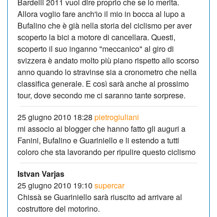
Bardelli 2011 vuol dire proprio che se lo merita.
Allora voglio fare anch'io il mio in bocca al lupo a
Bufalino che è già nella storia del ciclismo per aver
scoperto la bici a motore di cancellara. Questi,
scoperto il suo inganno "meccanico" al giro di
svizzera è andato molto più piano rispetto allo scorso
anno quando lo stravinse sia a cronometro che nella
classifica generale. E così sarà anche al prossimo
tour, dove secondo me ci saranno tante sorprese.
25 giugno 2010 18:28
pietrogiuliani
mi associo ai blogger che hanno fatto gli auguri a
Fanini, Bufalino e Guariniello e li estendo a tutti
coloro che sta lavorando per ripulire questo ciclismo
Istvan Varjas
25 giugno 2010 19:10
supercar
Chissà se Guariniello sarà riuscito ad arrivare al
costruttore del motorino.