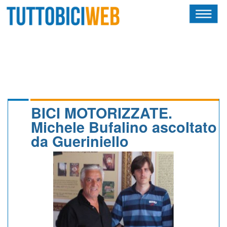
HOME
RIVISTA
SQUADRE
ATLETI
BICI MOTORIZZATE.
Michele Bufalino ascoltato
CALENDARIO
da Gueriniello
OSCAR
ALBI D'ORO
NEWSLETTER