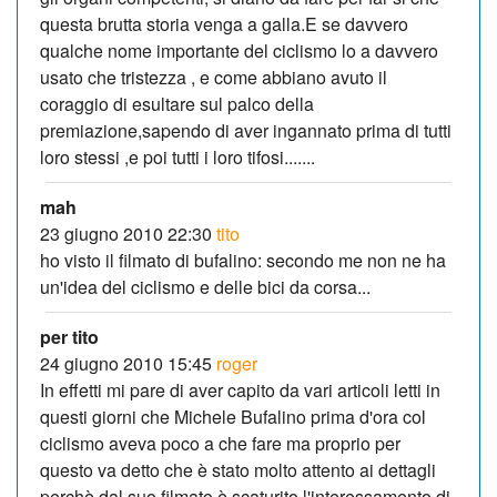
questa brutta storia venga a galla.E se davvero
qualche nome importante del ciclismo lo a davvero
usato che tristezza , e come abbiano avuto il
coraggio di esultare sul palco della
premiazione,sapendo di aver ingannato prima di tutti
loro stessi ,e poi tutti i loro tifosi.......
mah
23 giugno 2010 22:30
tito
ho visto il filmato di bufalino: secondo me non ne ha
un'idea del ciclismo e delle bici da corsa...
per tito
24 giugno 2010 15:45
roger
In effetti mi pare di aver capito da vari articoli letti in
questi giorni che Michele Bufalino prima d'ora col
ciclismo aveva poco a che fare ma proprio per
questo va detto che è stato molto attento ai dettagli
perchè dal suo filmato è scaturito l'interessamento di