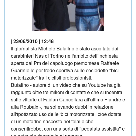
| 23/06/2010 | 12:48
Il giornalista Michele Bufalino è stato ascoltato dai
carabinieri Nas di Torino nell'ambito dell'inchiesta
aperta dal Pm del capoluogo piemontese Raffaele
Guariniello per frode sportiva sulle cosiddette ''bici
motorizzate'' tra i ciclisti professionisti.
Bufalino - autore di un video che su Youtube ha già
raggiunto oltre tre milioni di contatti e che si incentra
sulle vittorie di Fabian Cancellara all'ultimo Fiandre e
alla Roubaix -, ha sollevando dubbi in relazione
all'ipotizzato uso delle 'bici motorizzate', cioé dotate
di un motorino nascosto nei telai e che
consentirebbe, con una sorta di ''pedalata assistita'' e
un notevole risparimio di potenza.