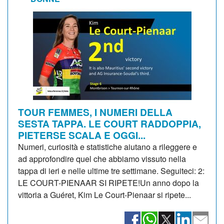
TOUR FEMMES, I NUMERI DELLA
SESTA TAPPA. LE COURT RADDOPPIA,
PIETERSE SCALA E OGGI...
Numeri, curiosità e statistiche aiutano a rileggere e
ad approfondire quel che abbiamo vissuto nella
tappa di ieri e nelle ultime tre settimane. Seguiteci: 2:
LE COURT-PIENAAR SI RIPETE!Un anno dopo la
vittoria a Guéret, Kim Le Court-Pienaar si ripete...