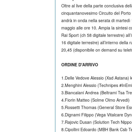
Oltre al live della parte conclusiva de
cinquantanovesimo Circuito del Porto 
andrà in onda nella serata di martedì 
maggio alle ore 10. Ampia la sintesi
Rai Sport (ch 58 digitale terrestre) al
16 digitale terrestre) all’interno della
20,45 (disponibile on demand su teletut
ORDINE D'ARRIVO
1.Delle Vedove Alessio (Xsd Astana)
2.Menghini Alessio (Technipes #InEmi
3.Biancalani Andrea (Beltrami Tsa Tre 
4.Fiorin Matteo (Solme Olmo Arvedi)
5.Rossetti Thomas (General Store Esseg
6.Dignami Filippo (Vega Vitalcare Dyn
7.Rajovic Dusan (Solution Tech Nippo 
8.Cipollini Edoardo (MBH Bank Csb T