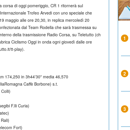
lla corsa di oggi pomeriggio, CR 1 ritornerà sul
Internazionale Trofeo Arvedi con uno speciale che
19 maggio alle ore 20,30, in replica mercoledì 20
 confezionata dal Team Rodella che sarà trasmessa su
l’interno della trasmissione Radio Corsa, su Teletutto (ch
1
 rubrica Ciclismo Oggi in onda ogni giovedì dalle ore
to.it/tt-play).
2
 km 174,250 in 3h44'30" media 46,570
liaRomagna Caffè Borbone) s.t.
Colli)
ibi F.lli Curia)
3
atec)
Rali)
elecom Fort)