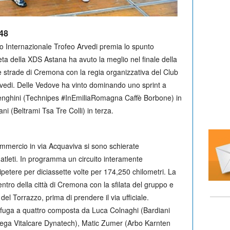
:48
to Internazionale Trofeo Arvedi premia lo spunto
leta della XDS Astana ha avuto la meglio nel finale della
le strade di Cremona con la regia organizzativa del Club
edi. Delle Vedove ha vinto dominando uno sprint a
Menghini (Technipes #InEmiliaRomagna Caffè Borbone) in
 (Beltrami Tsa Tre Colli) in terza.
ommercio in via Acquaviva si sono schierate
atleti. In programma un circuito interamente
ipetere per diciassette volte per 174,250 chilometri. La
ntro della città di Cremona con la sfilata del gruppo e
el Torrazzo, prima di prendere il via ufficiale.
a fuga a quattro composta da Luca Colnaghi (Bardiani
ega Vitalcare Dynatech), Matic Zumer (Arbo Karnten