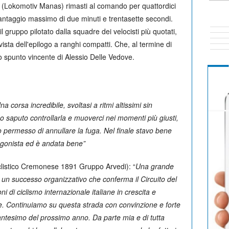
(Lokomotiv Manas) rimasti al comando per quattordici
vantaggio massimo di due minuti e trentasette secondi.
 il gruppo pilotato dalla squadre dei velocisti più quotati,
vista dell'epilogo a ranghi compatti. Che, al termine di
o spunto vincente di Alessio Delle Vedove.
na corsa incredibile, svoltasi a ritmi altissimi sin
mo saputo controllarla e muoverci nei momenti più giusti,
o permesso di annullare la fuga. Nel finale stavo bene
tagonista ed è andata bene”
clistico Cremonese 1891 Gruppo Arvedi): “
Una grande
d un successo organizzativo che conferma il Circuito del
i di ciclismo internazionale italiane in crescita e
le. Continuiamo su questa strada con convinzione e forte
antesimo del prossimo anno. Da parte mia e di tutta