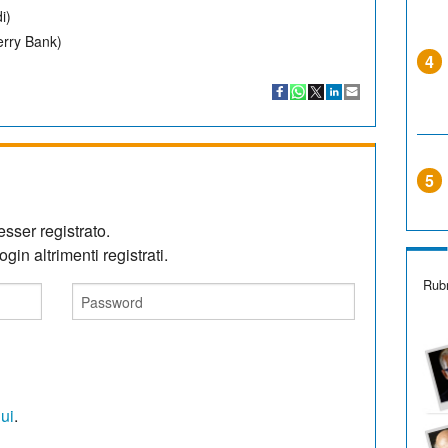
i)
erry Bank)
4
5
sser registrato.
gin altrimenti registrati.
Rubr
qui
.