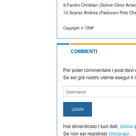
9.Fantini Christian (Solme Olmo Arved
10.Scarso Andrea (Padovani Polo Ch
Copyright © TBW
COMMENTI
Per poter commentare i post devi e
Se sei giá nostro utente esegui il lo
LOGIN
Hai dimenticato i tuoi dati,
clicca 
Se non sei registrato
clicca qui
.