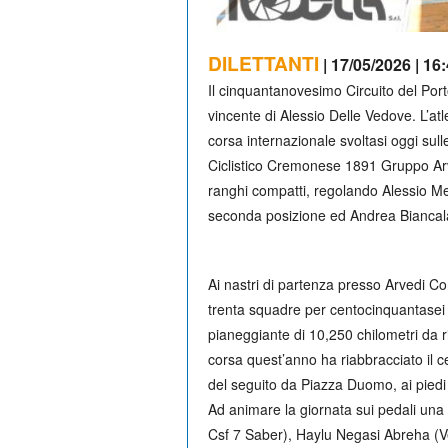
DILETTANTI
| 17/05/2026 | 16
Il cinquantanovesimo Circuito del Por
vincente di Alessio Delle Vedove. L’at
corsa internazionale svoltasi oggi sul
Ciclistico Cremonese 1891 Gruppo Arv
ranghi compatti, regolando Alessio 
seconda posizione ed Andrea Biancalani
Ai nastri di partenza presso Arvedi C
trenta squadre per centocinquantasei 
pianeggiante di 10,250 chilometri da r
corsa quest’anno ha riabbracciato il ce
del seguito da Piazza Duomo, ai piedi d
Ad animare la giornata sui pedali un
Csf 7 Saber), Haylu Negasi Abreha (V