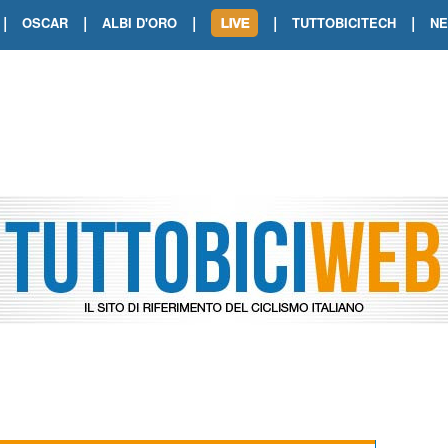
|
|
|
|
|
OSCAR
ALBI D'ORO
TUTTOBICITECH
N
TOUR DE FRANCE. SHOW DI VAN DER
TOUR DE FRANCE. CARAPAZ FIRMA I
TOUR DE FRANCE. POKERISSIMO TA
TOUR DE FRANCE. ORCIERES-MERL
TOUR DE FRANCE. A VOIRON TRIONF