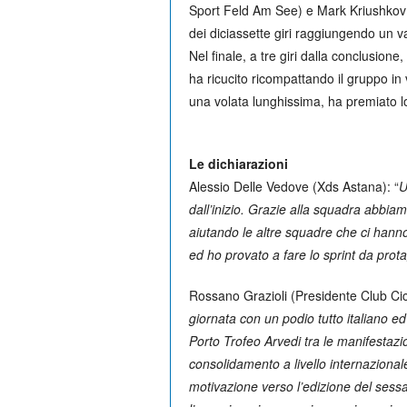
Sport Feld Am See) e Mark Kriushkov 
dei diciassette giri raggiungendo un 
Nel finale, a tre giri dalla conclusione,
ha ricucito ricompattando il gruppo in 
una volata lunghissima, ha premiato l
Le dichiarazioni
Alessio Delle Vedove (Xds Astana): “
U
dall’inizio. Grazie alla squadra abbia
aiutando le altre squadre che ci hann
ed ho provato a fare lo sprint da pro
Rossano Grazioli (Presidente Club Ci
giornata con un podio tutto italiano e
Porto Trofeo Arvedi tra le manifestazion
consolidamento a livello internaziona
motivazione verso l’edizione del sess