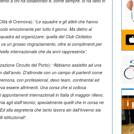
ento a chi ha collaborato e, come sempre, lo ha fatto in
ittà di Cremona): “
Le squadre e gli atleti che hanno
colo emozionante per tutto il giorno. Ma dietro al
squadra ad organizzare: quella del Club Ciclistico
a un grosso ringraziamento, oltre ai complimenti per
livello internazionale che da anni rappresenta”.
zazione Circuito del Porto): “
Abbiamo assistito ad una
n dall’avvio. D'altronde con un campo di partenti come
 Cremona, con professional, devo team, continental ed
eva essere altrimenti. Una corsa che si colloca
i appuntamenti internazionali in Italia di maggior rilievo.
a agli staff tecnici, specialmente quelli che in corsa ne
 Ed alla segreteria che tanto lavora sin dall’inverno sia
i istituzionali
”.