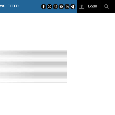
Login
EWSLETTER
 POEL SUI CAMPI ELISI! POGAČAR NELLA STORIA
L TAPPONE DEI TAPPONI
DEJ IN UNA TAPPA PAZZESCA
ETTE INCORONA CARAPAZ
O DI PHILIPSEN SU SCHMID E KOOIJ