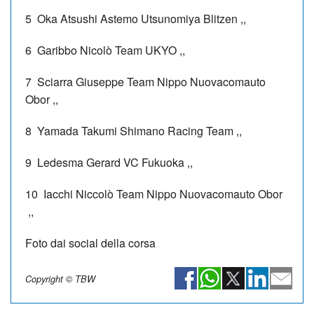
5
Oka Atsushi
Astemo Utsunomiya Blitzen
,,
6
Garibbo Nicolò
Team UKYO
,,
7
Sciarra Giuseppe
Team Nippo Nuovacomauto
Obor
,,
8
Yamada Takumi
Shimano Racing Team
,,
9
Ledesma Gerard
VC Fukuoka
,,
10
Iacchi Niccolò
Team Nippo Nuovacomauto Obor
,,
Foto dai social della corsa
Copyright © TBW