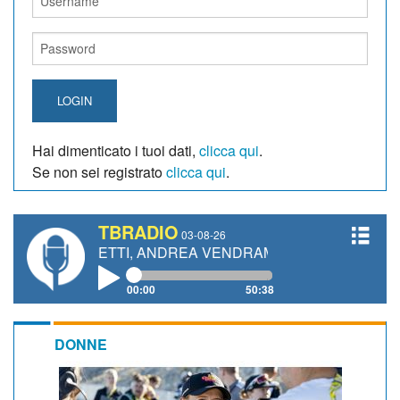
LOGIN
Hai dimenticato i tuoi dati,
clicca qui
.
Se non sei registrato
clicca qui
.
TBRADIO
03-08-26
GIANETTI, ANDREA VENDRAME, FILIPPO FIORELLI
00:00
50:38
DONNE