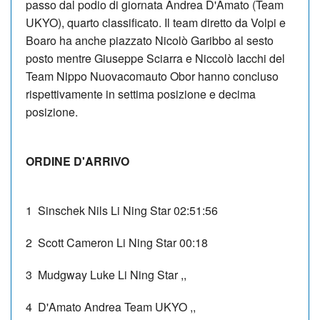
passo dal podio di giornata Andrea D'Amato (Team
UKYO), quarto classificato. Il team diretto da Volpi e
Boaro ha anche piazzato Nicolò Garibbo al sesto
posto mentre Giuseppe Sciarra e Niccolò Iacchi del
Team Nippo Nuovacomauto Obor hanno concluso
rispettivamente in settima posizione e decima
posizione.
ORDINE D'ARRIVO
1
Sinschek Nils
Li Ning Star
02:51:56
2
Scott Cameron
Li Ning Star
00:18
3
Mudgway Luke
Li Ning Star
,,
4
D'Amato Andrea
Team UKYO
,,