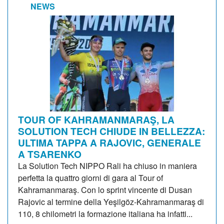
NEWS
TOUR OF KAHRAMANMARAŞ, LA
SOLUTION TECH CHIUDE IN BELLEZZA:
ULTIMA TAPPA A RAJOVIC, GENERALE
A TSARENKO
La Solution Tech NIPPO Rali ha chiuso in maniera
perfetta la quattro giorni di gara al Tour of
Kahramanmaraş. Con lo sprint vincente di Dusan
Rajovic al termine della Yeşilgöz-Kahramanmaraş di
110, 8 chilometri la formazione italiana ha infatti...