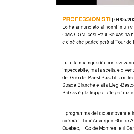
PROFESSIONISTI
| 04/05/20
Lo ha annunciato ai nonni in un v
CMA CGM: così Paul Seixas ha riv
e cioè che parteciperà al Tour de
Lui e la sua squadra non avevano 
impeccabile, ma la scelta è divent
del Giro dei Paesi Baschi (con tre
Strade Bianche e alla Liegi-Bastog
Seixas è già troppo forte per manca
Il programma del diciannovenne fr
correrà il Tour Auvergne Rhone Al
Quebec, il Gp de Montreal e il Ca