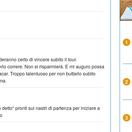
1
deranno certo di vincere subito il tour.
lo correre. Non si risparmierà. E mi auguro possa
ar. Troppo talentuoso per non buttarlo subito
ima.
2
o detto" pronti sui nastri di partenza per iniziare a
po
3