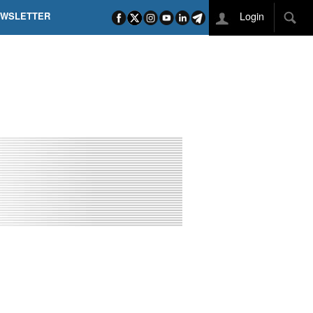
Login
EWSLETTER
 POEL SUI CAMPI ELISI! POGAČAR NELLA STORIA
L TAPPONE DEI TAPPONI
DEJ IN UNA TAPPA PAZZESCA
ETTE INCORONA CARAPAZ
O DI PHILIPSEN SU SCHMID E KOOIJ