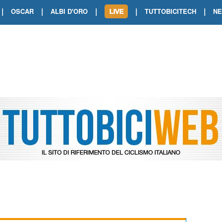
|
|
|
|
|
OSCAR
ALBI D'ORO
TUTTOBICITECH
N
TOUR DE FRANCE. SHOW DI VAN DER
TOUR DE FRANCE. CARAPAZ FIRMA I
TOUR DE FRANCE. POKERISSIMO TA
TOUR DE FRANCE. ORCIERES-MERL
TOUR DE FRANCE. A VOIRON TRIONF