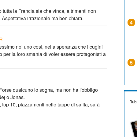
tutta la Francia sia che vinca, altrimenti non
 Aspettativa irrazionale ma ben chiara.
4
R
essimo noi uno così, nella speranza che i cugini
o per la loro smania di voler essere protagonisti a
5
i
 Forse qualcuno lo sogna, ma non ha l'obbligo
dej o Jonas.
Rubr
, top 10, piazzamenti nelle tappe di salita, sarà