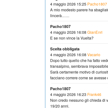
4 maggio 2026 15:25
Pacho1807
A mio modesto parere ha sbagliato
lincerà……
Pacho1807
4 maggio 2026 16:08
GianEnri
E se non vince la Vuelta?
Scelta obbligata
4 maggio 2026 16:08
Vacario
Dopo tutto quello che ha fatto vede
transalpino, sembrava impossibile
Sarà certamente motivo di curiosit
facciano correre come se avesse o
Pacho1807
4 maggio 2026 16:23
Frank46
Non credo nessuno gli chieda di v
19/20 anni.