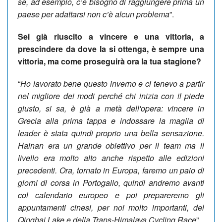
se, ad esempio, c’è bisogno di raggiungere prima un
paese per adattarsi non c’è alcun problema
”.
Sei già riuscito a vincere e una vittoria, a
prescindere da dove la si ottenga, è sempre una
vittoria, ma come proseguirà ora la tua stagione?
“
Ho lavorato bene questo inverno e ci tenevo a partir
nel migliore dei modi perché chi inizia con il piede
giusto, si sa, è già a metà dell'opera: vincere in
Grecia alla prima tappa e indossare la maglia di
leader è stata quindi proprio una bella sensazione.
Hainan era un grande obiettivo per il team ma il
livello era molto alto anche rispetto alle edizioni
precedenti. Ora, tornato in Europa, faremo un paio di
giorni di corsa in Portogallo, quindi andremo avanti
col calendario europeo e poi prepareremo gli
appuntamenti cinesi, per noi molto importanti, del
Qinghai Lake e della Trans-Himalaya Cycling Race
”.