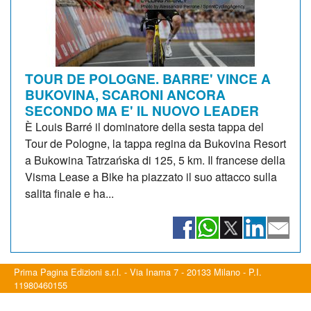
TOUR DE POLOGNE. BARRE' VINCE A
BUKOVINA, SCARONI ANCORA
SECONDO MA E' IL NUOVO LEADER
È Louis Barré il dominatore della sesta tappa del
Tour de Pologne, la tappa regina da Bukovina Resort
a Bukowina Tatrzańska di 125, 5 km. Il francese della
Visma Lease a Bike ha piazzato il suo attacco sulla
salita finale e ha...
Prima Pagina Edizioni s.r.l. - Via Inama 7 - 20133 Milano - P.I.
11980460155