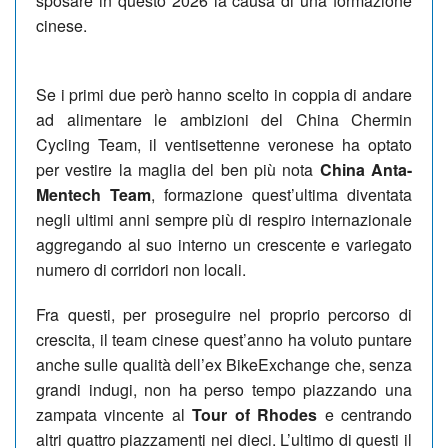
sposare in questo 2026 la causa di una formazione
cinese.
Se i primi due però hanno scelto in coppia di andare
ad alimentare le ambizioni del China Chermin
Cycling Team, il ventisettenne veronese ha optato
per vestire la maglia del ben più nota
China Anta-
Mentech Team
, formazione quest’ultima diventata
negli ultimi anni sempre più di respiro internazionale
aggregando al suo interno un crescente e variegato
numero di corridori non locali.
Fra questi, per proseguire nel proprio percorso di
crescita, il team cinese quest’anno ha voluto puntare
anche sulle qualità dell’ex BikeExchange che, senza
grandi indugi, non ha perso tempo piazzando una
zampata vincente al
Tour of Rhodes
e centrando
altri quattro piazzamenti nei dieci. L’ultimo di questi il