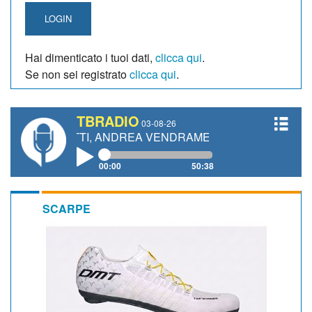
LOGIN
Hai dimenticato i tuoi dati,
clicca qui
.
Se non sei registrato
clicca qui
.
TBRADIO
03-08-26
ANETTI, ANDREA VENDRAME, FILIPPO FIORELLI
00:00
50:38
SCARPE