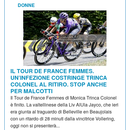
DONNE
IL TOUR DE FRANCE FEMMES.
UN’INFEZIONE COSTRINGE TRINCA
COLONEL AL RITIRO. STOP ANCHE
PER MALCOTTI
Il Tour de France Femmes di Monica Trinca Colonel
è finito. La valtellinese della Liv AlUla Jayco, che ieri
era giunta al traguardo di Belleville en Beaujolais
con un ritardo di 28 minuti dalla vincitrice Vollering,
oggi non si presenterà...