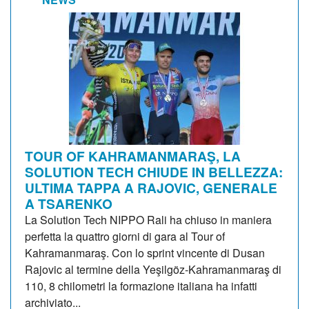
TOUR OF KAHRAMANMARAŞ, LA
SOLUTION TECH CHIUDE IN BELLEZZA:
ULTIMA TAPPA A RAJOVIC, GENERALE
A TSARENKO
La Solution Tech NIPPO Rali ha chiuso in maniera
perfetta la quattro giorni di gara al Tour of
Kahramanmaraş. Con lo sprint vincente di Dusan
Rajovic al termine della Yeşilgöz-Kahramanmaraş di
110, 8 chilometri la formazione italiana ha infatti
archiviato...