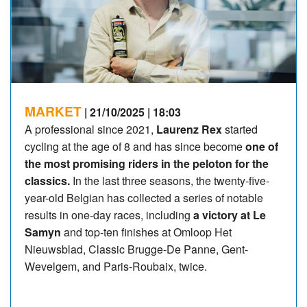
MARKET
| 21/10/2025 | 18:03
A professional since 2021,
Laurenz Rex
started
cycling at the age of 8 and has since become
one of
the most promising riders in the peloton for the
classics.
In the last three seasons, the twenty-five-
year-old Belgian has collected a series of notable
results in one-day races, including
a victory at Le
Samyn
and top-ten finishes at Omloop Het
Nieuwsblad, Classic Brugge-De Panne, Gent-
Wevelgem, and Paris-Roubaix, twice.