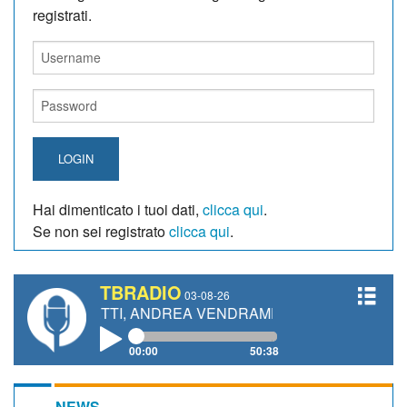
registrati.
LOGIN
Hai dimenticato i tuoi dati,
clicca qui
.
Se non sei registrato
clicca qui
.
TBRADIO
03-08-26
IANETTI, ANDREA VENDRAME, FILIPPO FIORELLI
00:00
50:38
NEWS