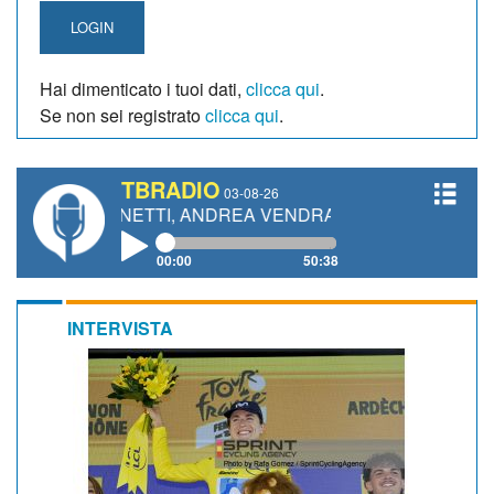
LOGIN
Hai dimenticato i tuoi dati,
clicca qui
.
Se non sei registrato
clicca qui
.
TBRADIO
03-08-26
 GIANETTI, ANDREA VENDRAME, FILIPPO FIORELLI
00:00
50:38
INTERVISTA