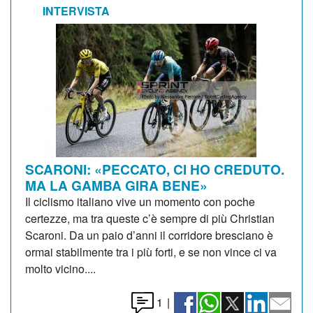
INTERVISTA
SCARONI: «PECCATO, CI HO CREDUTO.
MA LA GAMBA GIRA BENE»
Il ciclismo italiano vive un momento con poche
certezze, ma tra queste c’è sempre di più Christian
Scaroni. Da un paio d’anni il corridore bresciano è
ormai stabilmente tra i più forti, e se non vince ci va
molto vicino....
1
|