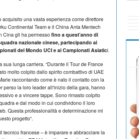
 acquisito una vasta esperienza come direttore
orku Continental Team e il China Anta Mentech
in Cina gli ha permesso
fino a quest’anno di
a squadra nazionale cinese, partecipando ai
mpionati del Mondo UCI e ai Campionati Asiatic
i.
a sua lunga carriera. “Durante il Tour de France
o molto colpito dallo spirito combattivo di UAE
arie raccontando come è nato il contatto con la
perso la loro leader all'inizio della gara, hanno
essivo e a vincere tappe. Sono rimasto colpito
quadra e dal modo in cui condividono il loro
l web. Questa professionalità e determinazione mi
uesto progetto”.
 il tecnico francese – è imparare e abbracciare la