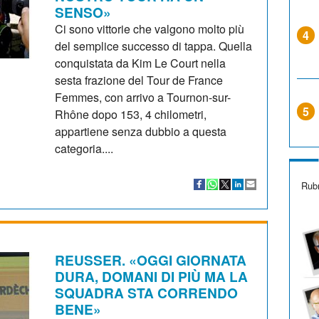
SENSO»
Ci sono vittorie che valgono molto più
4
del semplice successo di tappa. Quella
conquistata da Kim Le Court nella
sesta frazione del Tour de France
Femmes, con arrivo a Tournon-sur-
5
Rhône dopo 153, 4 chilometri,
appartiene senza dubbio a questa
categoria....
Rubr
REUSSER. «OGGI GIORNATA
DURA, DOMANI DI PIÙ MA LA
SQUADRA STA CORRENDO
BENE»