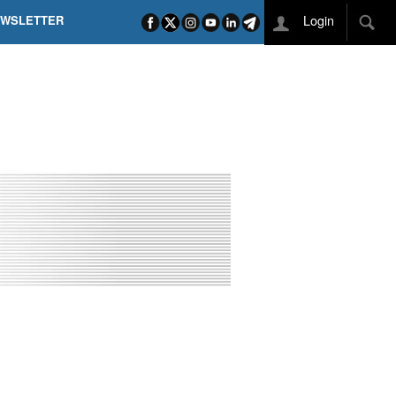
Login
EWSLETTER
 POEL SUI CAMPI ELISI! POGAČAR NELLA STORIA
L TAPPONE DEI TAPPONI
DEJ IN UNA TAPPA PAZZESCA
ETTE INCORONA CARAPAZ
O DI PHILIPSEN SU SCHMID E KOOIJ