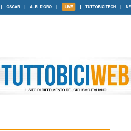
|
|
|
|
|
OSCAR
ALBI D'ORO
TUTTOBICITECH
N
TOUR DE FRANCE. SHOW DI VAN DER
TOUR DE FRANCE. CARAPAZ FIRMA I
TOUR DE FRANCE. POKERISSIMO TA
TOUR DE FRANCE. ORCIERES-MERL
TOUR DE FRANCE. A VOIRON TRIONF