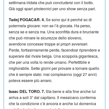
settimana iridata che può concludersi con il botto.
Già oggi spari pirotecnici per uno show senza pari.
Tadej POGACAR. 4.
Se sono qui è perché so di
potermela giocare: non se l’è giocata. Ha perso,
senza se e senza ma. Una sconfitta dura e bruciante
che può minare le sicurezze dello sloveno,
avendone concesse troppe ai propri avversari.
Perde, fortissimamente perde, facendosi riprendere e
superare dal rivale belga. Una scoppola gigantesca,
che per una volta lo rende umano. Perfettibile e
migliorabile. Sette giorni per provare a tornare quello
che è sempre stato: mai compleanno (oggi 27 anni)
poteva essere più amaro.
Isaac DEL TORO. 7.
Sta bene e alla fine anche lui
arriva a soli 3” dal capitano. Il messicano conferma
che la condizione c’è ancora e anche lui domenica