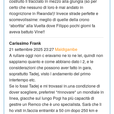
costruito il tracciato in mezzo alla giungla (so per
certo che nessuno di loro è mai andato in
ricognizione in Rwanda!)! Invece strade perfette e
scorrevolissime: meglio di quelle della crono
“abortita” alla Vuelta dove Filippo pochi giorni fa
aveva battuto Vine!!
Carissimo Frank
21 settembre 2025 23:27
Maldigambe
A rullare oggi non c eravamo ne io ne lei, quindi non
sappiamo quanto e come abbiano dato i 2, e le
considerazioni che possono aver fatto in gara,
soprattutto Tadej, visto l andamento del primo
intertempo etc.
Se io fossi Tadej e mi trovassi in.una condizione di
dover scegliere, preferirei "rinnovare" un mondiale in
linea, giacche sul lungo Pogi ha più capacità di
gestire un Remco che è uno specialista. Sarà che li
ho visti in.faccia entrambi a 50 cm dopo 250 km e