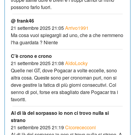
possono farlo fuori.
@ frank46
21 settembre 2025 21:05
Arrivo1991
Ma cosa vuoi spiegargli ad uno, che a che nemmeno
l'ha guardata ? Niente
C'è crono e crono
21 settembre 2025 21:08
AldoLocky
Quelle nei GT, dove Pogacar a volte eccelle, sono
altra cosa. Queste sono per cronoman puri, non si
deve gestire la fatica di più giorni consecutivi. Col
senno di poi, forse era sbagliato dare Pogacar tra i
favoriti.
Al di là del sorpasso io non ci trovo nulla si
strano
21 settembre 2025 21:19
Cicorececconi
Al di là del sorpasso io non ci trovo nulla si strano. A