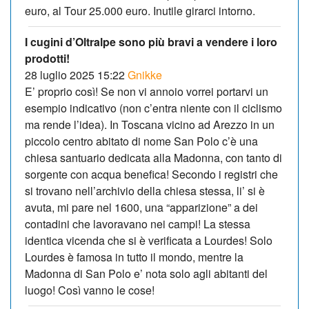
euro, al Tour 25.000 euro. Inutile girarci intorno.
I cugini d’Oltralpe sono più bravi a vendere i loro
prodotti!
28 luglio 2025 15:22
Gnikke
E’ proprio così! Se non vi annoio vorrei portarvi un
esempio indicativo (non c’entra niente con il ciclismo
ma rende l’idea). In Toscana vicino ad Arezzo in un
piccolo centro abitato di nome San Polo c’è una
chiesa santuario dedicata alla Madonna, con tanto di
sorgente con acqua benefica! Secondo i registri che
si trovano nell’archivio della chiesa stessa, li’ si è
avuta, mi pare nel 1600, una “apparizione” a dei
contadini che lavoravano nei campi! La stessa
identica vicenda che si è verificata a Lourdes! Solo
Lourdes è famosa in tutto il mondo, mentre la
Madonna di San Polo e’ nota solo agli abitanti del
luogo! Così vanno le cose!