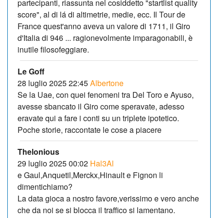
partecipanti, riassunta nel cosiddetto "startlist quality
score", al di lá di altimetrie, medie, ecc. Il Tour de
France quest'anno aveva un valore di 1711, il Giro
d'Italia di 946 ... ragionevolmente imparagonabili, è
inutile filosofeggiare.
Le Goff
28 luglio 2025 22:45
Albertone
Se la Uae, con quei fenomeni tra Del Toro e Ayuso,
avesse sbancato il Giro come speravate, adesso
eravate qui a fare i conti su un triplete ipotetico.
Poche storie, raccontate le cose a piacere
Thelonious
29 luglio 2025 00:02
Hal3Al
e Gaul,Anquetil,Merckx,Hinault e Fignon li
dimentichiamo?
La data gioca a nostro favore,verissimo e vero anche
che da noi se si blocca il traffico si lamentano.