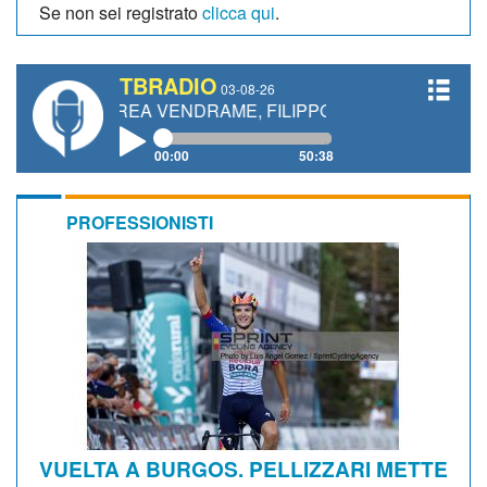
Se non sei registrato
clicca qui
.
TBRADIO
03-08-26
DREA VENDRAME, FILIPPO FIORELLI
00:00
50:38
PROFESSIONISTI
VUELTA A BURGOS. PELLIZZARI METTE