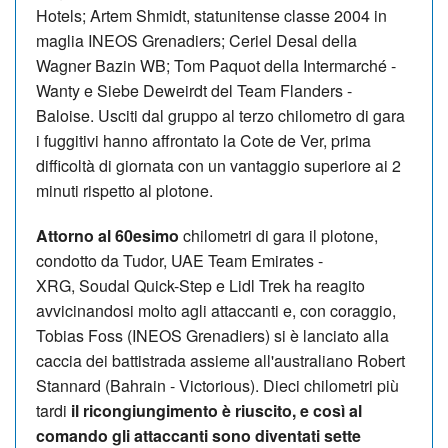
Hotels; Artem Shmidt, statunitense classe 2004 in
maglia INEOS Grenadiers; Ceriel Desal della
Wagner Bazin WB; Tom Paquot della Intermarché -
Wanty e Siebe Deweirdt del Team Flanders -
Baloise. Usciti dal gruppo al terzo chilometro di gara
i fuggitivi hanno affrontato la Cote de Ver, prima
difficoltà di giornata con un vantaggio superiore ai 2
minuti rispetto al plotone.
Attorno al 60esimo
chilometri di gara il plotone,
condotto da Tudor, UAE Team Emirates -
XRG, Soudal Quick-Step e Lidl Trek ha reagito
avvicinandosi molto agli attaccanti e, con coraggio,
Tobias Foss (INEOS Grenadiers) si è lanciato alla
caccia dei battistrada assieme all'australiano Robert
Stannard (Bahrain - Victorious). Dieci chilometri più
tardi
il ricongiungimento è riuscito, e così al
comando gli attaccanti sono diventati sette