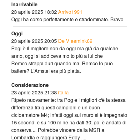
Inarrivabile
23 aprile 2025 18:32
Arrivo1991
Oggi ha corso perfettamente e stradominato. Bravo
Oggi
23 aprile 2025 20:05
De Vlaemink69
Pogi è il migliore non da oggi ma già da qualche
anno, oggi si addiceva molto più a lui che
Remco,strappi duri quando mai Remco lo può
battere? L'Amstel era più piatta.
Considerazione
23 aprile 2025 21:38
italia
Ripeto nuovamente: tra Pog e i migliori c'è la stessa
differenza tra questi campioni e un buon
cicloamatore M4; infatti oggi sul muro si è impegnato
15 secondi e su 100 m ne ha dati 30; poi è andato di
conserva ... Potrebbe vincere dalla MSR al
Lombardia e raggiungerà Eddy ....