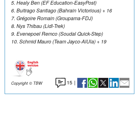
5. Healy Ben (EF Education-EasyPost)
6. Buitrago Santiago (Bahrain Victorious) + 16
7. Grégoire Romain (Groupama-FDJ)
8. Nys Thibau (Lidl-Trek)
9. Evenepoel Remco (Soudal Quick-Step)
10. Schmid Mauro (Team Jayco-AlUla) + 19
15
|
Copyright © TBW