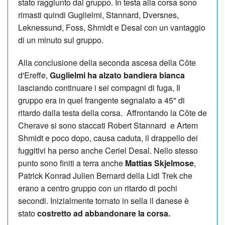
stato raggiunto dal gruppo. In testa alla corsa sono
rimasti quindi Guglielmi, Stannard, Dversnes,
Leknessund, Foss, Shmidt e Desal con un vantaggio
di un minuto sul gruppo.
Alla conclusione della seconda ascesa della Côte
d'Ereffe,
Guglielmi ha alzato bandiera bianca
lasciando continuare i sei compagni di fuga, Il
gruppo era in quel frangente segnalato a 45" di
ritardo dalla testa della corsa. Affrontando la Côte de
Cherave si sono staccati Robert Stannard e Artem
Shmidt e poco dopo, causa caduta, il drappello dei
fuggitivi ha perso anche Ceriel Desal. Nello stesso
punto sono finiti a terra anche
Mattias Skjelmose
,
Patrick Konrad Julien Bernard della Lidl Trek che
erano a centro gruppo con un ritardo di pochi
secondi. Inizialmente tornato in sella il danese è
stato
costretto ad abbandonare la corsa.