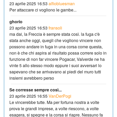
23 aprile 2025 16:53
alfiobluesman
Per attaccare ci vogliono le gambe...
ghorio
23 aprile 2025 16:53
fransoli
ma dai, la Freccia è sempre stata così. la fuga c'è
stata anche oggi, quegli che vogliono vincere non
possono andare in fuga in una corsa come questa,
non è che chi aspira al risultato possa correre solo in
funzione di non far vincere Pogacar, Valverde ne ha
vinte 5 allo stesso modo eppure i suoi avversari lo
sapevano che se arrivavano ai piedi del muro tutti
insiemi avrebbero perso
Se corresse sempre così...
23 aprile 2025 16:55
VanDerPogi
Le vincerebbe tutte. Ma per fortuna nostra a volte
prova le grandi imprese, a volte riescono, a volte
esagera, si spegne e la corsa si riapre. Nessuno fa