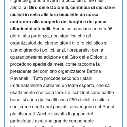
Il grande giorno arriverà tra poco più di tre mesi:
allora,
al Giro delle Dolomiti, centinaia di cicliste e
ciclisti in sella alle loro biciclette da corsa
andranno alla scoperta dei luoghi e dei passi
altoatesini più belli.
Anche se mancano ancora 96
giorni alla partenza, non significa che gli
organizzatori dei cinque giorni di giro ciclistico si
stiano girando i pollici, anzi. I preparativi per la
quarantottesima edizione del Giro delle Dolomiti
procedono spediti da mesi, come racconta la
presidente del comitato organizzatore Bettina
Ravanelli: “Tutto procede secondo i piani.
Fortunatamente abbiamo un team esperto, che sa
esattamente che cosa fare. Le iscrizioni sono partite
bene, si sono già iscritti circa 250 ciclisti e cicliste
che, come negli anni passati, provengono dai Paesi
più disparati. Anche stavolta il gruppo dei
partecipanti avrà una grande componente