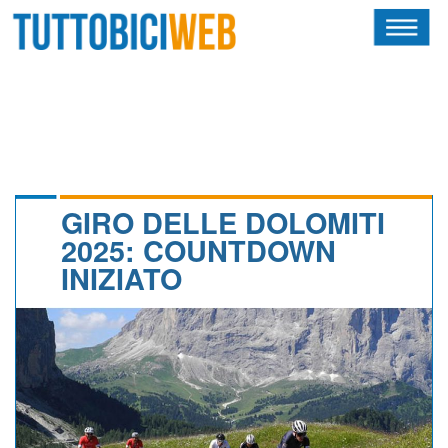
HOME
RIVISTA
SQUADRE
ATLETI
GIRO DELLE DOLOMITI
2025: COUNTDOWN
CALENDARIO
INIZIATO
OSCAR
ALBI D'ORO
NEWSLETTER