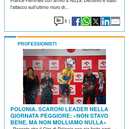
France Femmes con arrivo a Nizza. Decisivo è stato
l'attacco sull'ultimo muro di...
5
|
PROFESSIONISTI
POLONIA. SCARONI LEADER NELLA
GIORNATA PEGGIORE: «NON STAVO
BENE, MA NON MOLLIAMO NULLA»
«Peccato che il Giro di Polonia non sia finito oggi…»