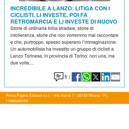
INCREDIBILE A LANZO: LITIGA CON I
CICLISTI, LI INVESTE, POI FA
RETROMARCIA E LI INVESTE DI NUOVO
Storie di ordinaria follia stradale, storie di
intolleranza, storie che non vorremmo mai raccontare
e che, purtroppo, spesso superano l’immaginazione.
Un automobilista ha investito un gruppo di ciclisti a
Lanzo Torinese, in provincia di Torino: non una, ma
due volte,...
5
|
Prima Pagina Edizioni s.r.l. - Via Inama 7 - 20133 Milano - P.I.
11980460155