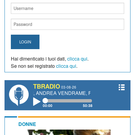
LOGIN
Hai dimenticato i tuoi dati,
clicca qui
.
Se non sei registrato
clicca qui
.
TBRADIO
03-08-26
ETTI, ANDREA VENDRAME, FILIPPO FIORELLI
00:00
50:38
DONNE