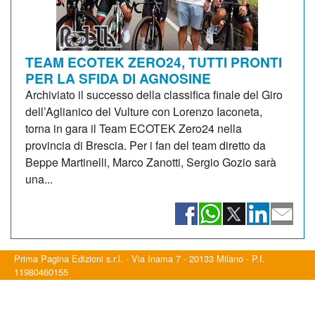
TEAM ECOTEK ZERO24, TUTTI PRONTI
PER LA SFIDA DI AGNOSINE
Archiviato il successo della classifica finale del Giro
dell’Aglianico del Vulture con Lorenzo Iaconeta,
torna in gara il Team ECOTEK Zero24 nella
provincia di Brescia. Per i fan del team diretto da
Beppe Martinelli, Marco Zanotti, Sergio Gozio sarà
una...
Prima Pagina Edizioni s.r.l. - Via Inama 7 - 20133 Milano - P.I.
11980460155