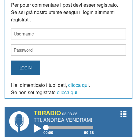
Per poter commentare i post devi esser registrato.
Se sei giá nostro utente esegui il login altrimenti
registrati.
LOGIN
Hai dimenticato i tuoi dati,
clicca qui
.
Se non sei registrato
clicca qui
.
TBRADIO
03-08-26
IANETTI, ANDREA VENDRAME, FILIPPO FIORELLI
00:00
50:38