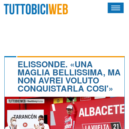
HOME
RIVISTA
SQUADRE
ATLETI
ELISSONDE. «UNA
MAGLIA BELLISSIMA, MA
CALENDARIO
NON AVREI VOLUTO
CONQUISTARLA COSI'»
OSCAR
ALBI D'ORO
NEWSLETTER