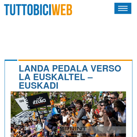
HOME
RIVISTA
SQUADRE
ATLETI
LANDA PEDALA VERSO
LA EUSKALTEL –
CALENDARIO
EUSKADI
OSCAR
ALBI D'ORO
NEWSLETTER