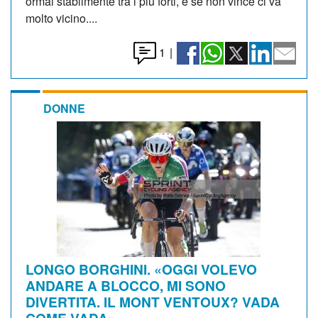
ormai stabilmente tra i più forti, e se non vince ci va
molto vicino....
1
|
DONNE
LONGO BORGHINI. «OGGI VOLEVO
ANDARE A BLOCCO, MI SONO
DIVERTITA. IL MONT VENTOUX? VADA
COME VADA»