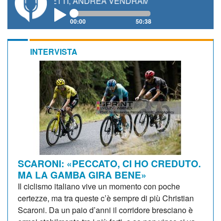
GIANETTI, ANDREA VENDRAME, FILIPPO FIORELLI
00:00
50:38
INTERVISTA
SCARONI: «PECCATO, CI HO CREDUTO.
MA LA GAMBA GIRA BENE»
Il ciclismo italiano vive un momento con poche
certezze, ma tra queste c’è sempre di più Christian
Scaroni. Da un paio d’anni il corridore bresciano è