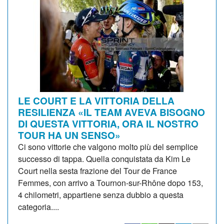
LE COURT E LA VITTORIA DELLA
RESILIENZA «IL TEAM AVEVA BISOGNO
DI QUESTA VITTORIA, ORA IL NOSTRO
TOUR HA UN SENSO»
Ci sono vittorie che valgono molto più del semplice
successo di tappa. Quella conquistata da Kim Le
Court nella sesta frazione del Tour de France
Femmes, con arrivo a Tournon-sur-Rhône dopo 153,
4 chilometri, appartiene senza dubbio a questa
categoria....