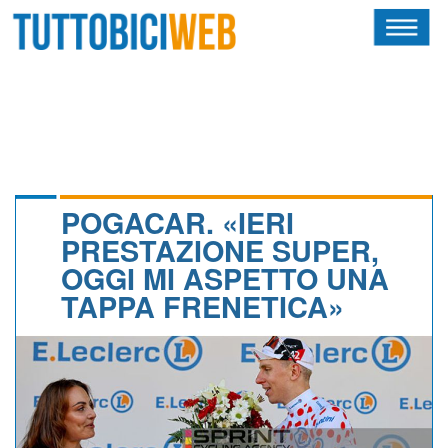
HOME
RIVISTA
SQUADRE
ATLETI
POGACAR. «IERI
PRESTAZIONE SUPER,
CALENDARIO
OGGI MI ASPETTO UNA
TAPPA FRENETICA»
OSCAR
ALBI D'ORO
NEWSLETTER