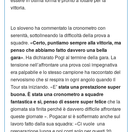
essere in ottima forma e pronto a lottare per la
vittoria.
Lo sloveno ha commentato la cronometro con
serenità, sottolineando la difficoltà della prova a
squadre.
«Certo, puntiamo sempre alla vittoria, ma
penso che abbiamo fatto davvero una bella
gara»
. Ha dichiarato Pogi al termine della gara. La
tensione nell’affrontare una prova così impegnativa
era palpabile e lo stesso campione ha raccontato del
nervosismo che si respira in ogni angolo quando il
Tour sta iniziando. «E
’ stata una prestazione super
buona. È stata una cronometro a squadre
fantastica e sì, penso di essere super felice
che la
giornata sia finita perché è davvero difficile affrontare
queste giornate ». Pogacar si è soffermato anche sul
lavoro fatto dalla sua squadra: «Ci vuole una
preparazione lunga e poi corri solo per questi 20