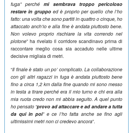
fuga” perché
mi sembrava troppo pericoloso
restare in gruppo
ed è proprio per quello che l’ho
fatto: una volta che sono partiti in quattro o cinque, ho
attaccato anch’io e alla fine è andata piuttosto bene.
Non volevo proprio rischiare la vita correndo nel
plotone
” ha rivelato il corridore scandinavo prima di
raccontare meglio cosa sia accaduto nelle ultime
decisive migliaia di metri.
“
Il finale è stato un po’ complicato. La collaborazione
con gli altri ragazzi in fuga è andata piuttosto bene
fino a circa 1,2 km dalla fine quando mi sono messo
in testa a tirare perché era il mio turno e chi era alla
mia ruota credo non mi abbia seguito. A quel punto
ho pensato “
provo ad attaccare e ad andare a tutta
da qui in poi
” e ce l’ho fatta anche se fino agli
ultimissimi metri non ci credevo ancora
”.