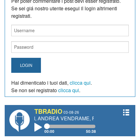
Per poter commentare i post devi esser registrato.
Se sei giá nostro utente esegui il login altrimenti
registrati.
LOGIN
Hai dimenticato i tuoi dati,
clicca qui
.
Se non sei registrato
clicca qui
.
TBRADIO
03-08-26
TTI, ANDREA VENDRAME, FILIPPO FIORELLI
00:00
50:38