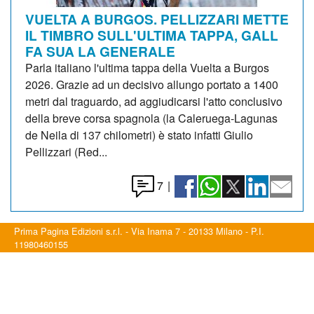
VUELTA A BURGOS. PELLIZZARI METTE
IL TIMBRO SULL'ULTIMA TAPPA, GALL
FA SUA LA GENERALE
Parla italiano l'ultima tappa della Vuelta a Burgos
2026. Grazie ad un decisivo allungo portato a 1400
metri dal traguardo, ad aggiudicarsi l'atto conclusivo
della breve corsa spagnola (la Caleruega-Lagunas
de Neila di 137 chilometri) è stato infatti Giulio
Pellizzari (Red...
7
|
Prima Pagina Edizioni s.r.l. - Via Inama 7 - 20133 Milano - P.I.
11980460155