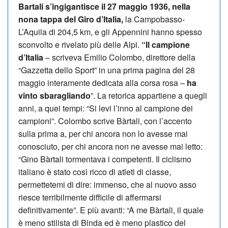
Bartali s’ingigantisce il 27 maggio 1936, nella
nona tappa del Giro d’Italia,
la Campobasso-
L’Aquila di 204,5 km, e gli Appennini hanno spesso
sconvolto e rivelato più delle Alpi.
“Il campione
d’Italia
– scriveva Emilio Colombo, direttore della
“Gazzetta dello Sport” in una prima pagina del 28
maggio interamente dedicata alla corsa rosa –
ha
vinto sbaragliando
”. La retorica appartiene a quegli
anni, a quei tempi: “Si levi l’inno al campione dei
campioni”. Colombo scrive Bàrtali, con l’accento
sulla prima a, per chi ancora non lo avesse mai
conosciuto, per chi ancora non ne avesse mai letto:
“Gino Bàrtali tormentava i competenti. Il ciclismo
italiano è stato così ricco di atleti di classe,
permettetemi di dire: immenso, che al nuovo asso
riesce terribilmente difficile di affermarsi
definitivamente”. E più avanti: “A me Bàrtali, il quale
è meno stilista di Binda ed è meno plastico del