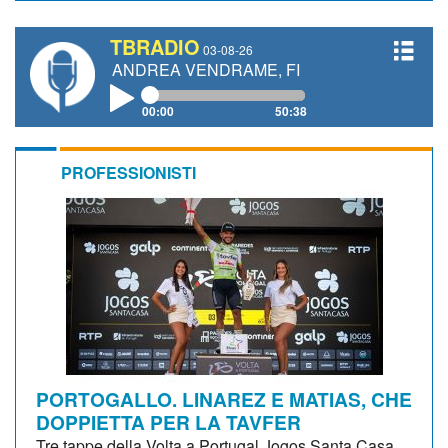
TBRADIO
03-08-26
TI, ANDREA VENDRAME, FILIPPO FIORELLI
00:00
50:38
PROFESSIONISTI
PORTOGALLO. LINAREZ E MATIAS, CHE
DOPPIETTA PER LA TAVFER
Tre tappe della Volta a Portugal Jogos Santa Casa,