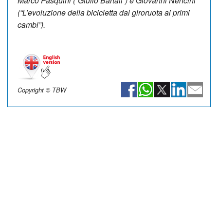
Marco Pasquini (“Giulio Bartali”) e Giovanni Nencini
(“L’evoluzione della bicicletta dal giroruota ai primi
cambi”).
Copyright © TBW