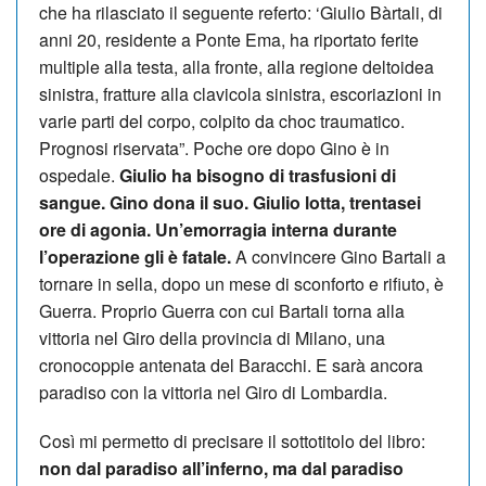
che ha rilasciato il seguente referto: ‘Giulio Bàrtali, di
anni 20, residente a Ponte Ema, ha riportato ferite
multiple alla testa, alla fronte, alla regione deltoidea
sinistra, fratture alla clavicola sinistra, escoriazioni in
varie parti del corpo, colpito da choc traumatico.
Prognosi riservata”. Poche ore dopo Gino è in
ospedale.
Giulio ha bisogno di trasfusioni di
sangue. Gino dona il suo. Giulio lotta, trentasei
ore di agonia. Un’emorragia interna durante
l’operazione gli è fatale.
A convincere Gino Bartali a
tornare in sella, dopo un mese di sconforto e rifiuto, è
Guerra. Proprio Guerra con cui Bartali torna alla
vittoria nel Giro della provincia di Milano, una
cronocoppie antenata del Baracchi. E sarà ancora
paradiso con la vittoria nel Giro di Lombardia.
Così mi permetto di precisare il sottotitolo del libro:
non dal paradiso all’inferno, ma dal paradiso