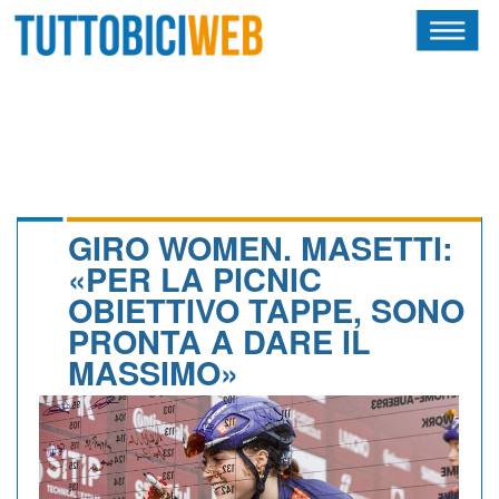
HOME
RIVISTA
SQUADRE
ATLETI
GIRO WOMEN. MASETTI:
«PER LA PICNIC
CALENDARIO
OBIETTIVO TAPPE, SONO
PRONTA A DARE IL
OSCAR
MASSIMO»
ALBI D'ORO
NEWSLETTER