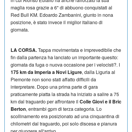
in cui Afonso Eulalio ha anche rafforzato la sua
maglia rosa grazie a 6" di abbuono conquistati al
Red Bull KM. Edoardo Zambanini, giunto in nona
posizione, è stato invece il miglior italiano di
giornata.
LA CORSA.
Tappa movimentata e imprevedibile che
fin dalla partenza ha lanciato un importante quesito:
giornata da fuga o nuova occasione per i velocisti?. I
175 km da Imperia a Novi Ligure
, dalla Liguria al
Piemonte non sono stati affatto difficili da
interpretare. Dopo una prima parte di gara
praticamente piatta la strada ha iniziato a salire a 75
km dal traguardo per affrontare il
Colle Giovi e il Bric
Berton
, entrambi gpm di terza categoria. Lo
scollinamento era posizionato ad una cinquantina di
chilometri dal traguardo, poi solo discesa e pianura
per giungere all'arrivo.