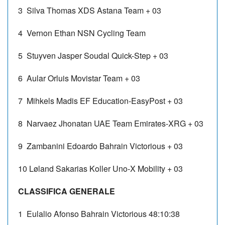
3 Silva Thomas XDS Astana Team + 03
4 Vernon Ethan NSN Cycling Team
5 Stuyven Jasper Soudal Quick-Step + 03
6 Aular Orluis Movistar Team + 03
7 Mihkels Madis EF Education-EasyPost + 03
8 Narvaez Jhonatan UAE Team Emirates-XRG + 03
9 Zambanini Edoardo Bahrain Victorious + 03
10 Løland Sakarias Koller Uno-X Mobility + 03
CLASSIFICA GENERALE
1 Eulalio Afonso Bahrain Victorious 48:10:38