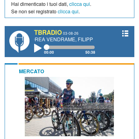
Hai dimenticato i tuoi dati,
clicca qui
.
Se non sei registrato
clicca qui
.
TBRADIO
03-08-26
DREA VENDRAME, FILIPPO FIORELLI
00:00
50:38
MERCATO