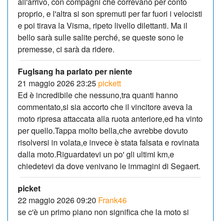
all'arrivo, con compagni che correvano per conto
proprio, e l'altra si son spremuti per far fuori i velocisti
e poi tirava la Visma, ripeto livello dilettanti. Ma il
bello sarà sulle salite perché, se queste sono le
premesse, ci sarà da ridere.
Fuglsang ha parlato per niente
21 maggio 2026 23:25
pickett
Ed è incredibile che nessuno,tra quanti hanno
commentato,si sia accorto che il vincitore aveva la
moto ripresa attaccata alla ruota anteriore,ed ha vinto
per quello.Tappa molto bella,che avrebbe dovuto
risolversi in volata,e invece è stata falsata e rovinata
dalla moto.Riguardatevi un po' gli ultimi km,e
chiedetevi da dove venivano le immagini di Segaert.
picket
22 maggio 2026 09:20
Frank46
se c'è un primo piano non significa che la moto si