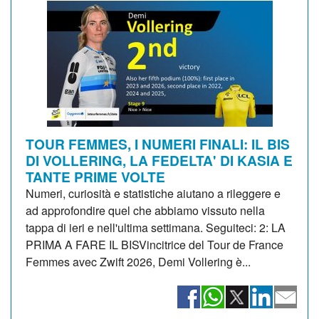
TOUR FEMMES, I NUMERI FINALI: IL BIS
DI VOLLERING, LA FEDELTA' DI KASIA E
TANTE PRIME VOLTE
Numeri, curiosità e statistiche aiutano a rileggere e
ad approfondire quel che abbiamo vissuto nella
tappa di ieri e nell'ultima settimana. Seguiteci: 2: LA
PRIMA A FARE IL BISVincitrice del Tour de France
Femmes avec Zwift 2026, Demi Vollering è...