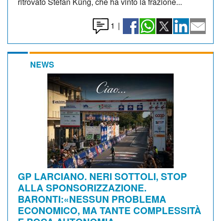
ritrovato Stefan Küng, che ha vinto la frazione...
1
|
NEWS
GP LARCIANO. NERI SOTTOLI, STOP
ALLA SPONSORIZZAZIONE.
BARONTI:«NESSUN PROBLEMA
ECONOMICO, MA TANTE COMPLESSITÀ