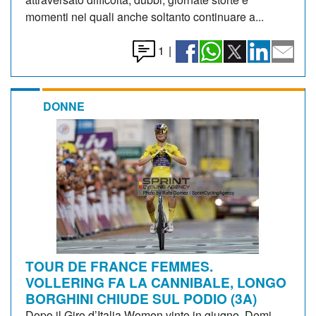
momenti nei quali anche soltanto continuare a...
1
|
DONNE
TOUR DE FRANCE FEMMES.
VOLLERING FA LA CANNIBALE, LONGO
BORGHINI CHIUDE SUL PODIO (3A)
Dopo il Giro d’Italia Women vinto in giugno, Demi