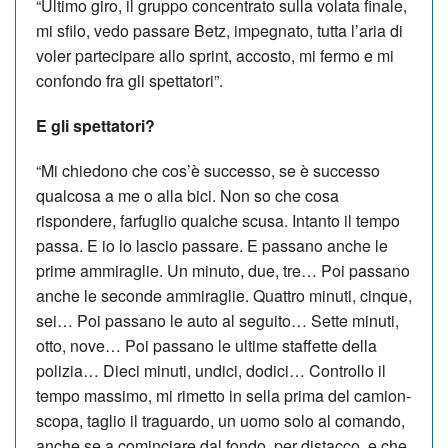
“Ultimo giro, il gruppo concentrato sulla volata finale,
mi sfilo, vedo passare Betz, impegnato, tutta l’aria di
voler partecipare allo sprint, accosto, mi fermo e mi
confondo fra gli spettatori”.
E gli spettatori?
“Mi chiedono che cos’è successo, se è successo
qualcosa a me o alla bici. Non so che cosa
rispondere, farfuglio qualche scusa. Intanto il tempo
passa. E io lo lascio passare. E passano anche le
prime ammiraglie. Un minuto, due, tre… Poi passano
anche le seconde ammiraglie. Quattro minuti, cinque,
sei… Poi passano le auto al seguito… Sette minuti,
otto, nove… Poi passano le ultime staffette della
polizia… Dieci minuti, undici, dodici… Controllo il
tempo massimo, mi rimetto in sella prima del camion-
scopa, taglio il traguardo, un uomo solo al comando,
anche se a cominciare dal fondo, per distacco, e che