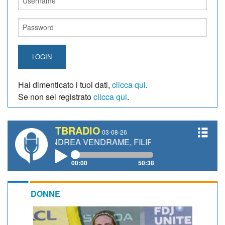
LOGIN
Hai dimenticato i tuoi dati,
clicca qui
.
Se non sei registrato
clicca qui
.
TBRADIO
03-08-26
, ANDREA VENDRAME, FILIPPO FIORELLI
00:00
50:38
DONNE