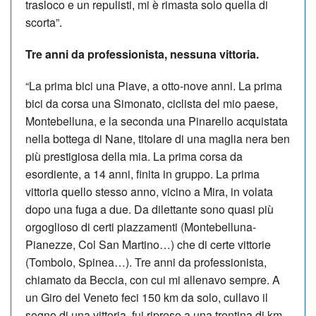
trasloco e un repulisti, mi è rimasta solo quella di
scorta”.
Tre anni da professionista, nessuna vittoria.
“La prima bici una Piave, a otto-nove anni. La prima
bici da corsa una Simonato, ciclista del mio paese,
Montebelluna, e la seconda una Pinarello acquistata
nella bottega di Nane, titolare di una maglia nera ben
più prestigiosa della mia. La prima corsa da
esordiente, a 14 anni, finita in gruppo. La prima
vittoria quello stesso anno, vicino a Mira, in volata
dopo una fuga a due. Da dilettante sono quasi più
orgoglioso di certi piazzamenti (Montebelluna-
Pianezze, Col San Martino…) che di certe vittorie
(Tombolo, Spinea…). Tre anni da professionista,
chiamato da Beccia, con cui mi allenavo sempre. A
un Giro del Veneto feci 150 km da solo, cullavo il
sogno di una vittoria, fui ripreso a una trentina di km