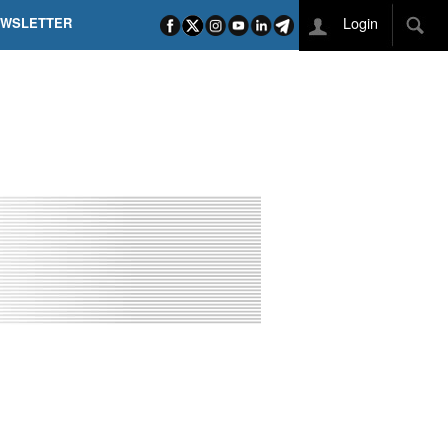
Login
EWSLETTER
 POEL SUI CAMPI ELISI! POGAČAR NELLA STORIA
L TAPPONE DEI TAPPONI
DEJ IN UNA TAPPA PAZZESCA
ETTE INCORONA CARAPAZ
O DI PHILIPSEN SU SCHMID E KOOIJ