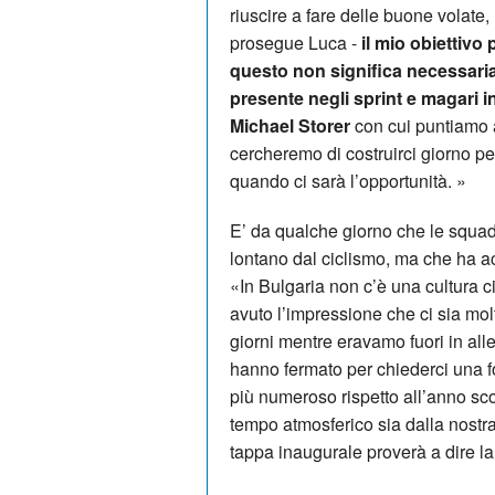
riuscire a fare delle buone volate
prosegue Luca -
il mio obiettivo 
questo non significa necessari
presente negli sprint e magari i
Michael Storer
con cui puntiamo a
cercheremo di costruirci giorno per
quando ci sarà l’opportunità. »
E’ da qualche giorno che le squadr
lontano dal ciclismo, ma che ha a
«In Bulgaria non c’è una cultura 
avuto l’impressione che ci sia mol
giorni mentre eravamo fuori in al
hanno fermato per chiederci una fo
più numeroso rispetto all’anno sc
tempo atmosferico sia dalla nostr
tappa inaugurale proverà a dire la