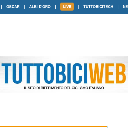
|
|
|
|
|
OSCAR
ALBI D'ORO
TUTTOBICITECH
N
TOUR DE FRANCE. SHOW DI VAN DER
TOUR DE FRANCE. CARAPAZ FIRMA I
TOUR DE FRANCE. POKERISSIMO TA
TOUR DE FRANCE. ORCIERES-MERL
TOUR DE FRANCE. A VOIRON TRIONF