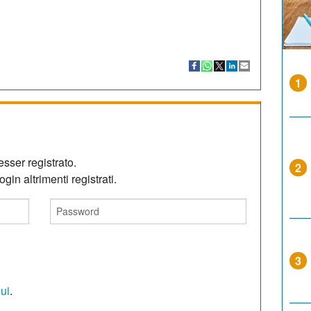
1
sser registrato.
2
gin altrimenti registrati.
3
qui
.