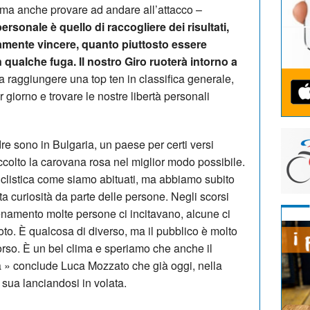
, ma anche provare ad andare all’attacco –
personale è quello di raccogliere dei risultati,
amente vincere, quanto piuttosto essere
n qualche fuga. Il nostro Giro ruoterà intorno a
 raggiungere una top ten in classifica generale,
 giorno e trovare le nostre libertà personali
e sono in Bulgaria, un paese per certi versi
ccolto la carovana rosa nel miglior modo possibile.
ciclistica come siamo abituati, ma abbiamo subito
ta curiosità da parte delle persone. Negli scorsi
lenamento molte persone ci incitavano, alcune ci
to. È qualcosa di diverso, ma il pubblico è molto
orso. È un bel clima e speriamo che anche il
a » conclude Luca Mozzato che già oggi, nella
 sua lanciandosi in volata.