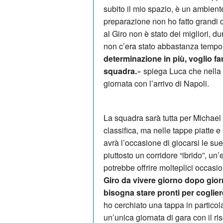
subito il mio spazio, è un ambiente
preparazione non ho fatto grandi 
al Giro non è stato dei migliori, d
non c’era stato abbastanza tempo 
determinazione in più, voglio fa
squadra.
» spiega Luca che nella 
giornata con l’arrivo di Napoli.
La squadra sarà tutta per Michael 
classifica, ma nelle tappe piatte
avrà l’occasione di giocarsi le su
piuttosto un corridore “ibrido”, u
potrebbe offrire molteplici occasio
Giro da vivere giorno dopo gio
bisogna stare pronti per coglie
ho cerchiato una tappa in particola
un’unica giornata di gara con il ri