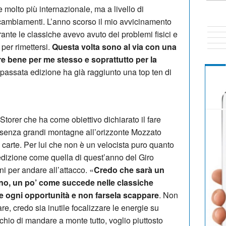
 molto più internazionale, ma a livello di
cambiamenti. L’anno scorso il mio avvicinamento
urante le classiche avevo avuto dei problemi fisici e
per rimettersi.
Questa volta sono al via con una
re bene per me stesso e soprattutto per la
passata edizione ha già raggiunto una top ten di
Storer che ha come obiettivo dichiarato il fare
 e senza grandi montagne all’orizzonte Mozzato
e carte. Per lui che non è un velocista puro quanto
n’edizione come quella di quest’anno del Giro
ni per andare all’attacco. «
Credo che sarà un
rno, un po’ come succede nelle classiche
re ogni opportunità e non farsela scappare
. Non
re, credo sia inutile focalizzare le energie su
schio di mandare a monte tutto, voglio piuttosto