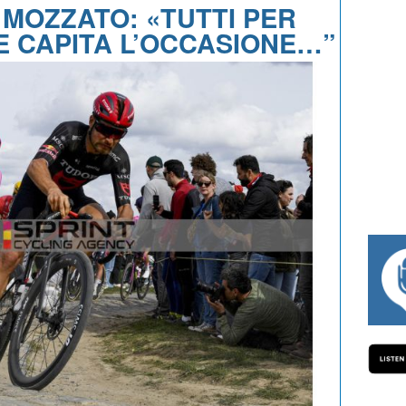
. MOZZATO: «TUTTI PER
E CAPITA L’OCCASIONE…”
#334 CHARLY WEGELIUS, MAURO GIANET