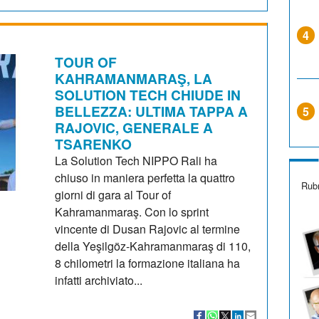
4
TOUR OF
KAHRAMANMARAŞ, LA
SOLUTION TECH CHIUDE IN
BELLEZZA: ULTIMA TAPPA A
5
RAJOVIC, GENERALE A
TSARENKO
La Solution Tech NIPPO Rali ha
chiuso in maniera perfetta la quattro
Rubr
giorni di gara al Tour of
Kahramanmaraş. Con lo sprint
vincente di Dusan Rajovic al termine
della Yeşilgöz-Kahramanmaraş di 110,
8 chilometri la formazione italiana ha
infatti archiviato...