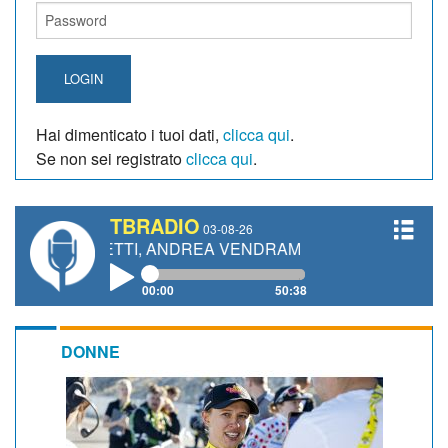
LOGIN
Hai dimenticato i tuoi dati,
clicca qui
.
Se non sei registrato
clicca qui
.
TBRADIO
03-08-26
ANETTI, ANDREA VENDRAME, FILIPPO FIORELLI
00:00
50:38
DONNE