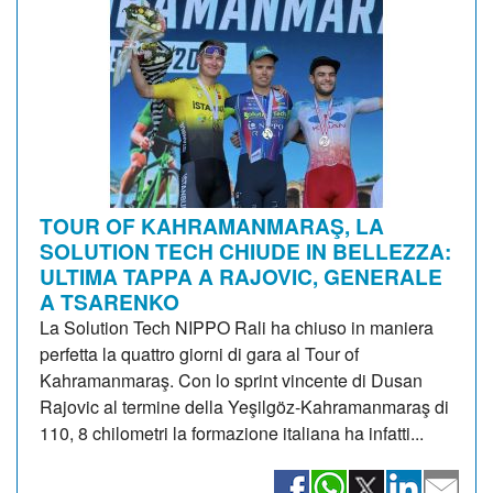
TOUR OF KAHRAMANMARAŞ, LA
SOLUTION TECH CHIUDE IN BELLEZZA:
ULTIMA TAPPA A RAJOVIC, GENERALE
A TSARENKO
La Solution Tech NIPPO Rali ha chiuso in maniera
perfetta la quattro giorni di gara al Tour of
Kahramanmaraş. Con lo sprint vincente di Dusan
Rajovic al termine della Yeşilgöz-Kahramanmaraş di
110, 8 chilometri la formazione italiana ha infatti...