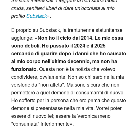
Se siete interessati a leggere la mia storia molto
cruda, sentitevi liberi di dare un'occhiata al mio
profilo
Substack
»
.
E proprio su Substack, la trentunenne statunitense
aggiunge: «
Non ho il ciclo dal 2014. Le mie ossa
sono deboli. Ho passato il 2024 e il 2025
cercando di guarire dopo i danni che ho causato
al mio corpo nell’ultimo decennio, ma non ha
funzionato
. Questa non è la notizia che volevo
condividere, ovviamente. Non so chi sarò nella mia
versione da "non atleta". Ma sono sicura che non
permetterò a quel demone di consumarmi di nuovo.
Ho sofferto per la persona che ero prima che questo
demone si presentasse nella mia vita. Vorrei poter
essere di nuovo lei; essere la Veronica meno
"consumata" interiormente».