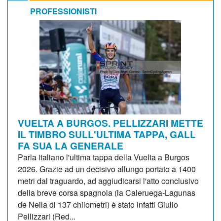
PROFESSIONISTI
VUELTA A BURGOS. PELLIZZARI METTE
IL TIMBRO SULL'ULTIMA TAPPA, GALL
FA SUA LA GENERALE
Parla italiano l'ultima tappa della Vuelta a Burgos
2026. Grazie ad un decisivo allungo portato a 1400
metri dal traguardo, ad aggiudicarsi l'atto conclusivo
della breve corsa spagnola (la Caleruega-Lagunas
de Neila di 137 chilometri) è stato infatti Giulio
Pellizzari (Red...