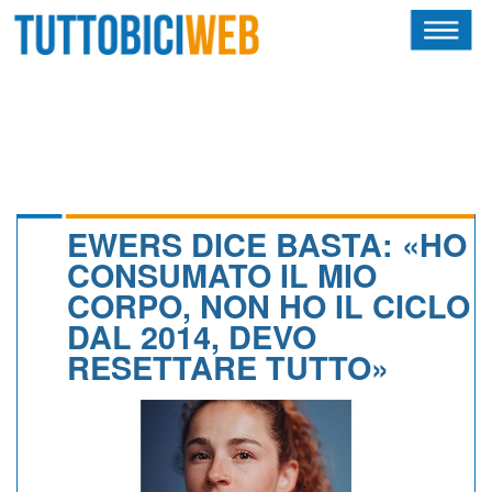
HOME
RIVISTA
SQUADRE
ATLETI
EWERS DICE BASTA: «HO
CONSUMATO IL MIO
CALENDARIO
CORPO, NON HO IL CICLO
DAL 2014, DEVO
OSCAR
RESETTARE TUTTO»
ALBI D'ORO
NEWSLETTER