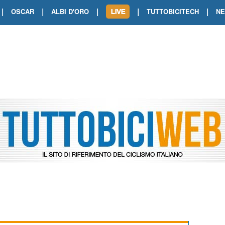
|
|
|
|
|
OSCAR
ALBI D'ORO
TUTTOBICITECH
N
TOUR DE FRANCE. SHOW DI VAN DER
TOUR DE FRANCE. CARAPAZ FIRMA I
TOUR DE FRANCE. POKERISSIMO TA
TOUR DE FRANCE. ORCIERES-MERL
TOUR DE FRANCE. A VOIRON TRIONF