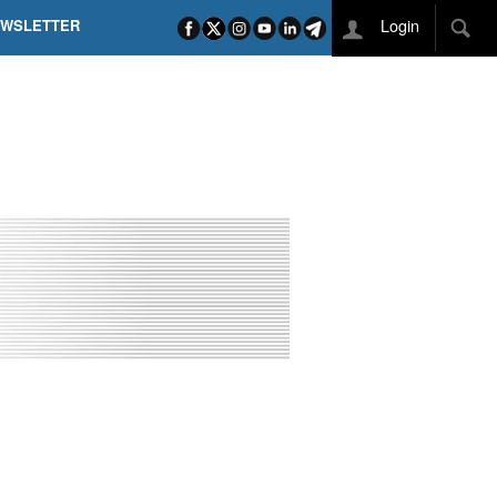
Login
EWSLETTER
 POEL SUI CAMPI ELISI! POGAČAR NELLA STORIA
L TAPPONE DEI TAPPONI
DEJ IN UNA TAPPA PAZZESCA
ETTE INCORONA CARAPAZ
O DI PHILIPSEN SU SCHMID E KOOIJ