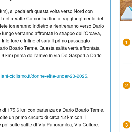
33 km), si pedalerà questa volta verso Nord con
ni della Valle Camonica fino al raggiungimento del
lete torneranno indietro e rientreranno verso Darfo
lungo verranno affrontati lo strappo dell’Orcava,
 Inferiore e infine ci sarà il primo passaggio
1
arfo Boario Terme. Questa salita verrà affrontata
ca 9 km) prima dell’arrivo in via De Gasperi a Darfo
liani-ciclismo.it/donne-elite-under-23-2025
.
2
è di 175,6 km con partenza da Darfo Boario Terme.
olte un primo circuito di circa 12 km con il
 poi sulle salite di Via Panoramica, Via Culture.
3