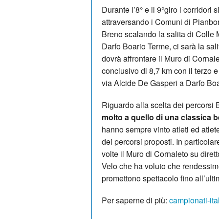
Durante l’8° e il 9°giro i corridor
attraversando i Comuni di Pianbor
Breno scalando la salita di Colle 
Darfo Boario Terme, ci sarà la salit
dovrà affrontare il Muro di Cornale
conclusivo di 8,7 km con il terzo 
via Alcide De Gasperi a Darfo Bo
Riguardo alla scelta dei percorsi E
molto a quello di una classica b
hanno sempre vinto atleti ed atlet
dei percorsi proposti. In particolar
volte il Muro di Cornaleto su dir
Velo che ha voluto che rendessimo
promettono spettacolo fino all’ult
Per saperne di più:
campionati-ita