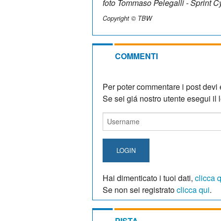
foto Tommaso Pelegalli - Sprint 
Copyright © TBW
COMMENTI
Per poter commentare i post devi e
Se sei giá nostro utente esegui il lo
LOGIN
Hai dimenticato i tuoi dati,
clicca 
Se non sei registrato
clicca qui
.
PISTA