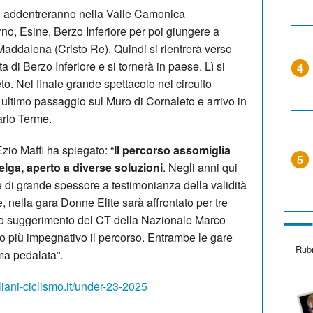
i si addentreranno nella Valle Camonica
no, Esine, Berzo Inferiore per poi giungere a
Maddalena (Cristo Re). Quindi si rientrerà verso
a di Berzo Inferiore e si tornerà in paese. Lì si
4
to. Nel finale grande spettacolo nel circuito
e ultimo passaggio sul Muro di Cornaleto e arrivo in
ario Terme.
zio Maffi ha spiegato: “
Il percorso assomiglia
5
elga, aperto a diverse soluzioni
. Negli anni qui
e di grande spessore a testimonianza della validità
e, nella gara Donne Elite sarà affrontato per tre
etto suggerimento del CT della Nazionale Marco
 più impegnativo il percorso. Entrambe le gare
Rubr
ima pedalata”.
liani-ciclismo.it/under-23-2025