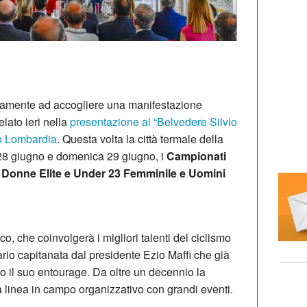
vamente ad accogliere una manifestazione
lato ieri nella
presentazione
al “Belvedere Silvio
zo Lombardia
. Questa volta la città termale della
28 giugno e domenica 29 giugno, i
Campionati
er Donne Elite e Under 23 Femminile e Uomini
o, che coinvolgerà i migliori talenti del ciclismo
ario capitanata dal presidente Ezio Maffi che già
to il suo entourage. Da oltre un decennio la
 linea in campo organizzativo con grandi eventi.