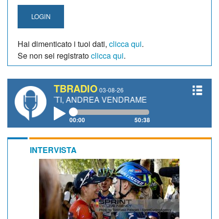
LOGIN
Hai dimenticato i tuoi dati,
clicca qui
.
Se non sei registrato
clicca qui
.
TBRADIO
03-08-26
NETTI, ANDREA VENDRAME, FILIPPO FIORELLI
00:00
50:38
INTERVISTA