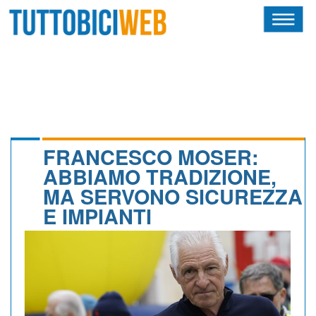
HOME
RIVISTA
SQUADRE
ATLETI
FRANCESCO MOSER:
ABBIAMO TRADIZIONE,
CALENDARIO
MA SERVONO SICUREZZA
E IMPIANTI
OSCAR
ALBI D'ORO
NEWSLETTER