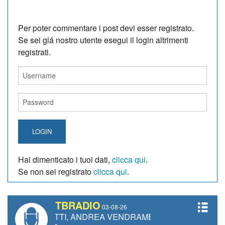
Per poter commentare i post devi esser registrato.
Se sei giá nostro utente esegui il login altrimenti
registrati.
LOGIN
Hai dimenticato i tuoi dati,
clicca qui
.
Se non sei registrato
clicca qui
.
TBRADIO
03-08-26
IANETTI, ANDREA VENDRAME, FILIPPO FIORELLI