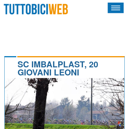
HOME
RIVISTA
SQUADRE
ATLETI
SC IMBALPLAST, 20
GIOVANI LEONI
CALENDARIO
OSCAR
ALBI D'ORO
NEWSLETTER