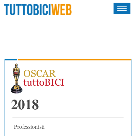
HOME
RIVISTA
SQUADRE
ATLETI
CALENDARIO
OSCAR
2018
ALBI D'ORO
Professionisti
NEWSLETTER