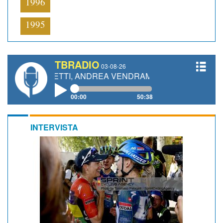
1996
1995
TBRADIO
03-08-26
GIANETTI, ANDREA VENDRAME, FILIPPO FIORELLI
00:00
50:38
INTERVISTA