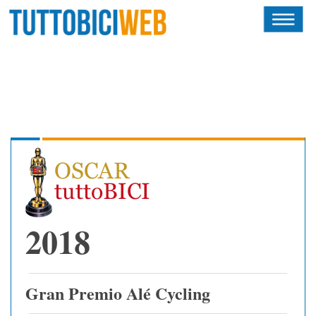
HOME
RIVISTA
SQUADRE
ATLETI
CALENDARIO
OSCAR
2018
ALBI D'ORO
Gran Premio Alé Cycling
NEWSLETTER