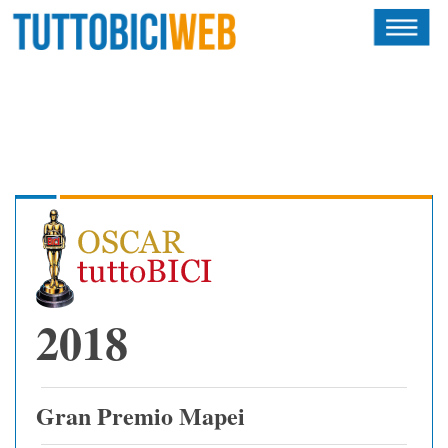
HOME
RIVISTA
SQUADRE
ATLETI
CALENDARIO
OSCAR
2018
ALBI D'ORO
Gran Premio Mapei
NEWSLETTER