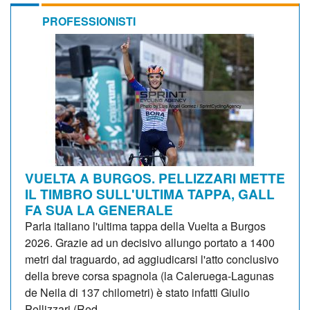
PROFESSIONISTI
VUELTA A BURGOS. PELLIZZARI METTE
IL TIMBRO SULL'ULTIMA TAPPA, GALL
FA SUA LA GENERALE
Parla italiano l'ultima tappa della Vuelta a Burgos
2026. Grazie ad un decisivo allungo portato a 1400
metri dal traguardo, ad aggiudicarsi l'atto conclusivo
della breve corsa spagnola (la Caleruega-Lagunas
de Neila di 137 chilometri) è stato infatti Giulio
Pellizzari (Red...