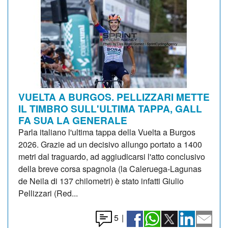
VUELTA A BURGOS. PELLIZZARI METTE
IL TIMBRO SULL'ULTIMA TAPPA, GALL
FA SUA LA GENERALE
Parla italiano l'ultima tappa della Vuelta a Burgos
2026. Grazie ad un decisivo allungo portato a 1400
metri dal traguardo, ad aggiudicarsi l'atto conclusivo
della breve corsa spagnola (la Caleruega-Lagunas
de Neila di 137 chilometri) è stato infatti Giulio
Pellizzari (Red...
5
|