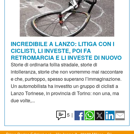
INCREDIBILE A LANZO: LITIGA CON I
CICLISTI, LI INVESTE, POI FA
RETROMARCIA E LI INVESTE DI NUOVO
Storie di ordinaria follia stradale, storie di
intolleranza, storie che non vorremmo mai raccontare
e che, purtroppo, spesso superano l’immaginazione.
Un automobilista ha investito un gruppo di ciclisti a
Lanzo Torinese, in provincia di Torino: non una, ma
due volte,...
5
|