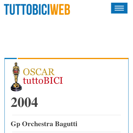
HOME
RIVISTA
SQUADRE
ATLETI
CALENDARIO
OSCAR
2004
ALBI D'ORO
Gp Orchestra Bagutti
NEWSLETTER