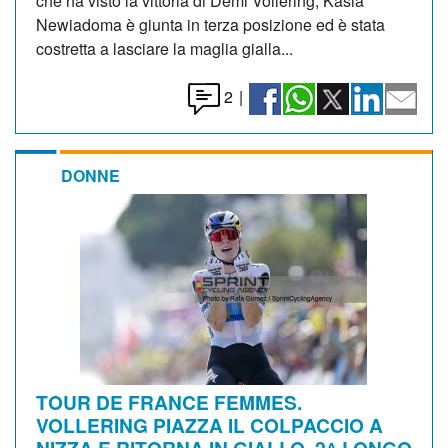
che ha visto la vittoria di Demi Vollering, Kasia
Newiadoma è giunta in terza posizione ed è stata
costretta a lasciare la maglia gialla...
2
|
DONNE
TOUR DE FRANCE FEMMES.
VOLLERING PIAZZA IL COLPACCIO A
NIZZA E RITORNA IN GIALLO. 2^ LONGO