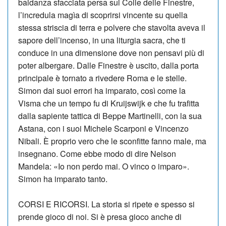
baldanza sfacciata persa sul Colle delle Finestre,
l’incredula magìa di scoprirsi vincente su quella
stessa striscia di terra e polvere che stavolta aveva il
sapore dell’incenso, in una liturgia sacra, che ti
conduce in una dimensione dove non pensavi più di
poter albergare. Dalle Finestre è uscito, dalla porta
principale è tornato a rivedere Roma e le stelle.
Simon dai suoi errori ha imparato, così come la
Visma che un tempo fu di Kruijswijk e che fu trafitta
dalla sapiente tattica di Beppe Martinelli, con la sua
Astana, con i suoi Michele Scarponi e Vincenzo
Nibali. È proprio vero che le sconfitte fanno male, ma
insegnano. Come ebbe modo di dire Nelson
Mandela: «Io non perdo mai. O vinco o imparo».
Simon ha imparato tanto.
CORSI E RICORSI. La storia si ripete e spesso si
prende gioco di noi. Si è presa gioco anche di