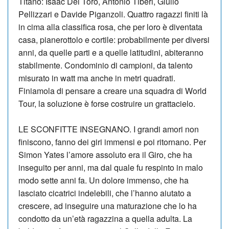
Titano: Isaac Del Toro, Antonio Tiberi, Giulio
Pellizzari e Davide Piganzoli. Quattro ragazzi finiti là
in cima alla classifica rosa, che per loro è diventata
casa, pianerottolo e cortile: probabilmente per diversi
anni, da quelle parti e a quelle latitudini, abiteranno
stabilmente. Condominio di campioni, da talento
misurato in watt ma anche in metri quadrati.
Finiamola di pensare a creare una squadra di World
Tour, la soluzione è forse costruire un grattacielo.
LE SCONFITTE INSEGNANO. I grandi amori non
finiscono, fanno dei giri immensi e poi ritornano. Per
Simon Yates l’amore assoluto era il Giro, che ha
inseguito per anni, ma dal quale fu respinto in malo
modo sette anni fa. Un dolore immenso, che ha
lasciato cicatrici indelebili, che l’hanno aiutato a
crescere, ad inseguire una maturazione che lo ha
condotto da un’età ragazzina a quella adulta. La