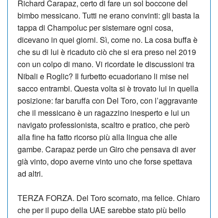
Richard Carapaz, certo di fare un sol boccone del
bimbo messicano. Tutti ne erano convinti: gli basta la
tappa di Champoluc per sistemare ogni cosa,
dicevano in quei giorni. Sì, come no. La cosa buffa è
che su di lui è ricaduto ciò che si era preso nel 2019
con un colpo di mano. Vi ricordate le discussioni tra
Nibali e Roglic? Il furbetto ecuadoriano li mise nel
sacco entrambi. Questa volta si è trovato lui in quella
posizione: far baruffa con Del Toro, con l’aggravante
che il messicano è un ragazzino inesperto e lui un
navigato professionista, scaltro e pratico, che però
alla fine ha fatto ricorso più alla lingua che alle
gambe. Carapaz perde un Giro che pensava di aver
già vinto, dopo averne vinto uno che forse spettava
ad altri.
TERZA FORZA. Del Toro scornato, ma felice. Chiaro
che per il pupo della UAE sarebbe stato più bello