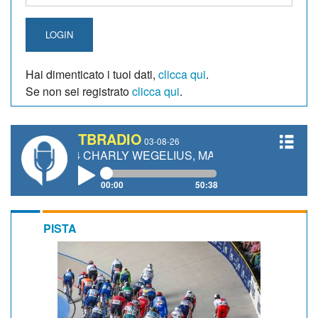
LOGIN
Hai dimenticato i tuoi dati,
clicca qui
.
Se non sei registrato
clicca qui
.
TBRADIO
03-08-26
#334 CHARLY WEGELIUS, MAURO GIANETTI, ANDREA VEND
00:00
50:38
PISTA