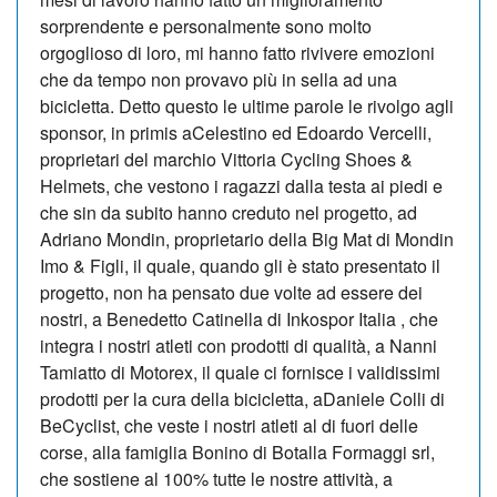
sorprendente e personalmente sono molto
orgoglioso di loro, mi hanno fatto rivivere emozioni
che da tempo non provavo più in sella ad una
bicicletta. Detto questo le ultime parole le rivolgo agli
sponsor, in primis aCelestino ed Edoardo Vercelli,
proprietari del marchio Vittoria Cycling Shoes &
Helmets, che vestono i ragazzi dalla testa ai piedi e
che sin da subito hanno creduto nel progetto, ad
Adriano Mondin, proprietario della Big Mat di Mondin
Imo & Figli, il quale, quando gli è stato presentato il
progetto, non ha pensato due volte ad essere dei
nostri, a Benedetto Catinella di Inkospor Italia , che
integra i nostri atleti con prodotti di qualità, a Nanni
Tamiatto di Motorex, il quale ci fornisce i validissimi
prodotti per la cura della bicicletta, aDaniele Colli di
BeCyclist, che veste i nostri atleti al di fuori delle
corse, alla famiglia Bonino di Botalla Formaggi srl,
che sostiene al 100% tutte le nostre attività, a