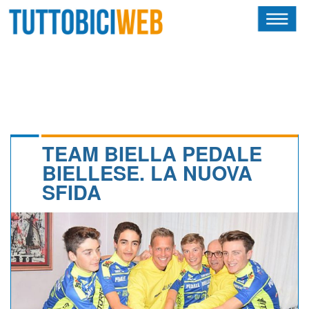
HOME
RIVISTA
SQUADRE
ATLETI
TEAM BIELLA PEDALE
BIELLESE. LA NUOVA
CALENDARIO
SFIDA
OSCAR
ALBI D'ORO
NEWSLETTER