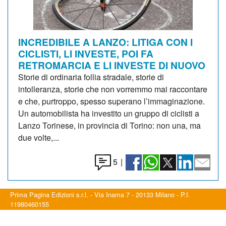
INCREDIBILE A LANZO: LITIGA CON I
CICLISTI, LI INVESTE, POI FA
RETROMARCIA E LI INVESTE DI NUOVO
Storie di ordinaria follia stradale, storie di
intolleranza, storie che non vorremmo mai raccontare
e che, purtroppo, spesso superano l’immaginazione.
Un automobilista ha investito un gruppo di ciclisti a
Lanzo Torinese, in provincia di Torino: non una, ma
due volte,...
5
|
Prima Pagina Edizioni s.r.l. - Via Inama 7 - 20133 Milano - P.I.
11980460155