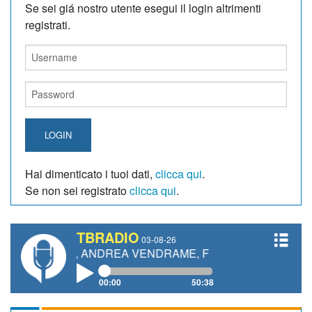
Se sei giá nostro utente esegui il login altrimenti
registrati.
LOGIN
Hai dimenticato i tuoi dati,
clicca qui
.
Se non sei registrato
clicca qui
.
TBRADIO
03-08-26
TI, ANDREA VENDRAME, FILIPPO FIORELLI
00:00
50:38