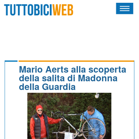
HOME
RIVISTA
SQUADRE
ATLETI
Mario Aerts alla scoperta
della salita di Madonna
CALENDARIO
della Guardia
OSCAR
ALBI D'ORO
NEWSLETTER