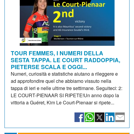
TOUR FEMMES, I NUMERI DELLA
SESTA TAPPA. LE COURT RADDOPPIA,
PIETERSE SCALA E OGGI...
Numeri, curiosità e statistiche aiutano a rileggere e
ad approfondire quel che abbiamo vissuto nella
tappa di ieri e nelle ultime tre settimane. Seguiteci: 2:
LE COURT-PIENAAR SI RIPETE!Un anno dopo la
vittoria a Guéret, Kim Le Court-Pienaar si ripete...