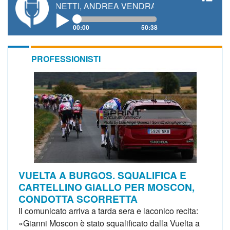
O GIANETTI, ANDREA VENDRAME, FILIPPO FIORELLI
00:00
50:38
PROFESSIONISTI
VUELTA A BURGOS. SQUALIFICA E
CARTELLINO GIALLO PER MOSCON,
CONDOTTA SCORRETTA
Il comunicato arriva a tarda sera e laconico recita:
«Gianni Moscon è stato squalificato dalla Vuelta a