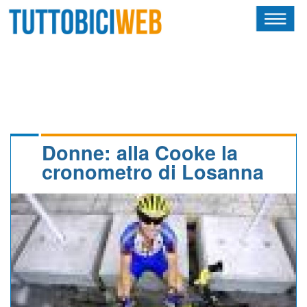
HOME
RIVISTA
SQUADRE
ATLETI
Donne: alla Cooke la
cronometro di Losanna
CALENDARIO
OSCAR
ALBI D'ORO
NEWSLETTER