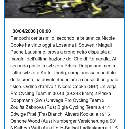
| 30/04/2006 | 00:00
Per pochi centesimi di secondo la britannica Nicole
Cooke ha vinto oggi a Losanna il Souvenir Magali
Pache Lausanne, prova a cronometro disputata ai
margini dell'ultima frazione del Giro di Romandia. Al
secondo posto la svizzera Priska Doppmann mentre
l'altra svizzera Karin Thurig, campionessa mondiale
della crono, ha dovuto rinunciare a causa di un guaio
fisico. Ordine d'arrivo 1 Nicole Cooke (GBr) Univega
Pro Cycling Team in 30.43 (39.843 km/h) 2 Priska
Doppmann (Swi) Univega Pro Cycling Team 3
Zoulfia Zabirova (Rus) Bigla Cycling Team a 4" 4
Edwige Pitel (Fra) Bianchi Aliverti Kookai a 19" 5
Oenone Wood (Aus) Nurnberger Versicherung a 58"
6 Kathryn Watt (Aus) Lotto-Belisol Ladiesteam a 1.15