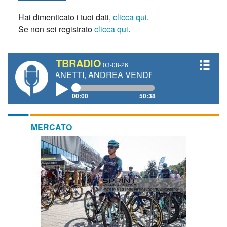
Hai dimenticato i tuoi dati,
clicca qui
.
Se non sei registrato
clicca qui
.
TBRADIO
03-08-26
RO GIANETTI, ANDREA VENDRAME, FILIPPO FIORELLI
00:00
50:38
MERCATO