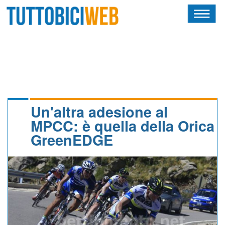
HOME
RIVISTA
SQUADRE
ATLETI
Un'altra adesione al
MPCC: è quella della Orica
CALENDARIO
GreenEDGE
OSCAR
ALBI D'ORO
NEWSLETTER