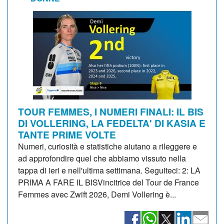
TOUR FEMMES, I NUMERI FINALI: IL BIS
DI VOLLERING, LA FEDELTA' DI KASIA E
TANTE PRIME VOLTE
Numeri, curiosità e statistiche aiutano a rileggere e
ad approfondire quel che abbiamo vissuto nella
tappa di ieri e nell'ultima settimana. Seguiteci: 2: LA
PRIMA A FARE IL BISVincitrice del Tour de France
Femmes avec Zwift 2026, Demi Vollering è...