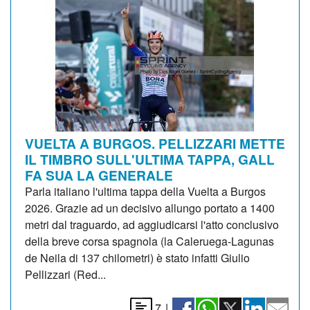
VUELTA A BURGOS. PELLIZZARI METTE
IL TIMBRO SULL'ULTIMA TAPPA, GALL
FA SUA LA GENERALE
Parla italiano l'ultima tappa della Vuelta a Burgos
2026. Grazie ad un decisivo allungo portato a 1400
metri dal traguardo, ad aggiudicarsi l'atto conclusivo
della breve corsa spagnola (la Caleruega-Lagunas
de Neila di 137 chilometri) è stato infatti Giulio
Pellizzari (Red...
7
|