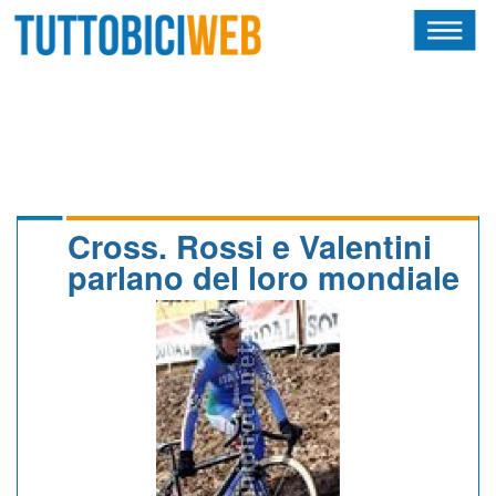
HOME
RIVISTA
SQUADRE
ATLETI
Cross. Rossi e Valentini
parlano del loro mondiale
CALENDARIO
OSCAR
ALBI D'ORO
NEWSLETTER