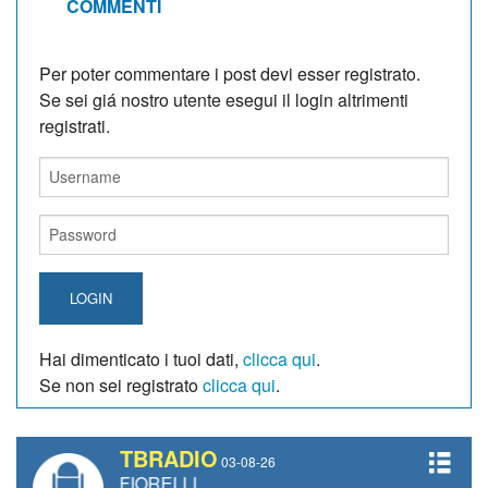
COMMENTI
Per poter commentare i post devi esser registrato.
Se sei giá nostro utente esegui il login altrimenti
registrati.
LOGIN
Hai dimenticato i tuoi dati,
clicca qui
.
Se non sei registrato
clicca qui
.
TBRADIO
03-08-26
IPPO FIORELLI