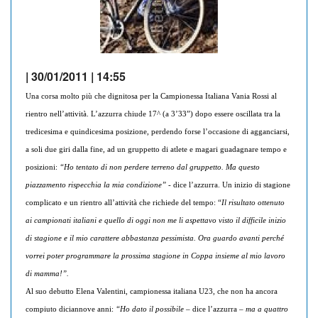
| 30/01/2011 | 14:55
Una corsa molto più che dignitosa per la Campionessa Italiana Vania Rossi al
rientro nell’attività. L’azzurra chiude 17^ (a 3’33”) dopo essere oscillata tra la
tredicesima e quindicesima posizione, perdendo forse l’occasione di agganciarsi,
a soli due giri dalla fine, ad un gruppetto di atlete e magari guadagnare tempo e
posizioni:
“Ho tentato di non perdere terreno dal gruppetto. Ma questo
piazzamento rispecchia la mia condizione”
- dice l’azzurra. Un inizio di stagione
complicato e un rientro all’attività che richiede del tempo: “
Il risultato ottenuto
ai campionati italiani e quello di oggi non me li aspettavo visto il difficile inizio
di stagione e il mio carattere abbastanza pessimista. Ora guardo avanti perché
vorrei poter programmare la prossima stagione in Coppa insieme al mio lavoro
di mamma!”.
Al suo debutto Elena Valentini, campionessa italiana U23, che non ha ancora
compiuto diciannove anni:
“Ho dato il possibile
– dice l’azzurra –
ma a quattro