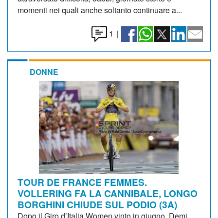
momenti nei quali anche soltanto continuare a...
1
|
DONNE
TOUR DE FRANCE FEMMES.
VOLLERING FA LA CANNIBALE, LONGO
BORGHINI CHIUDE SUL PODIO (3A)
Dopo il Giro d’Italia Women vinto in giugno, Demi